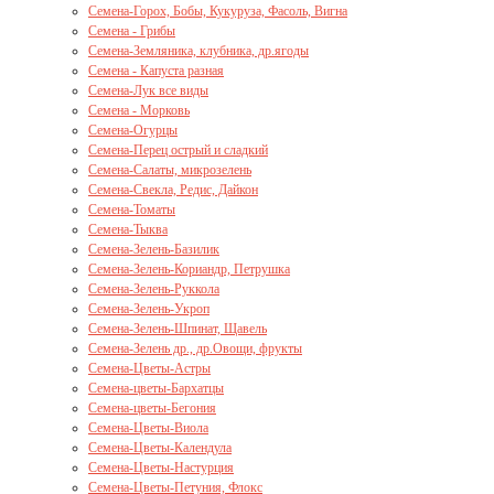
Семена-Горох, Бобы, Кукуруза, Фасоль, Вигна
Семена - Грибы
Семена-Земляника, клубника, др.ягоды
Семена - Капуста разная
Семена-Лук все виды
Семена - Морковь
Семена-Огурцы
Семена-Перец острый и сладкий
Семена-Салаты, микрозелень
Семена-Свекла, Редис, Дайкон
Семена-Томаты
Семена-Тыква
Семена-Зелень-Базилик
Семена-Зелень-Кориандр, Петрушка
Семена-Зелень-Руккола
Семена-Зелень-Укроп
Семена-Зелень-Шпинат, Щавель
Семена-Зелень др., др.Овощи, фрукты
Семена-Цветы-Астры
Семена-цветы-Бархатцы
Семена-цветы-Бегония
Семена-Цветы-Виола
Семена-Цветы-Календула
Семена-Цветы-Настурция
Семена-Цветы-Петуния, Флокс