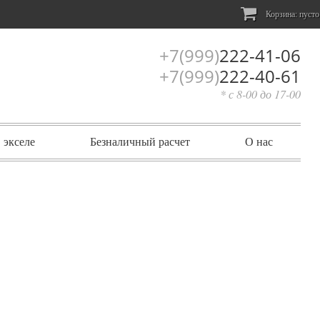
Корзина:
пусто
+7(999)
222-41-06
+7(999)
222-40-61
* с 8-00 до 17-00
 экселе
Безналичный расчет
О нас