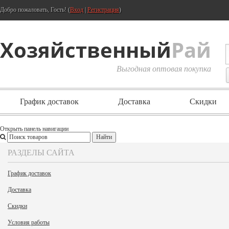
Добро пожаловать, Гость! (
Вход
|
Регистрация
)
Хозяйственный
Рай
Выгодная оптовая покупка
График доставок
Доставка
Скидки
Открыть панель навигации
РАЗДЕЛЫ САЙТА
График доставок
Доставка
Скидки
Условия работы