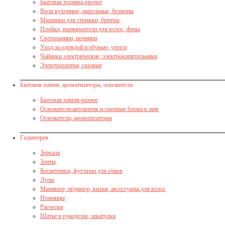
Бытовая техника-прочее
Весы кухонные, напольные, безмены
Машинки для стрижки, бритвы
Плойки, выпрямители для волос, фены
Светильники, ночники
Уход за одеждой и обувью, утюги
Чайники электрические, электрокипятильники
Электроплитки, газовые
Бытовая химия, ароматизаторы, освежители
Бытовая химия-разное
Освежители автоматик и сменные блоки к ним
Освежители, ароматизаторы
Галантерея
Зеркала
Зонты
Косметички, футляры для очков
Лупы
Маникюр, педикюр, визаж, аксессуары для волос
Ножницы
Расчески
Шитье и рукоделие, шкатулки