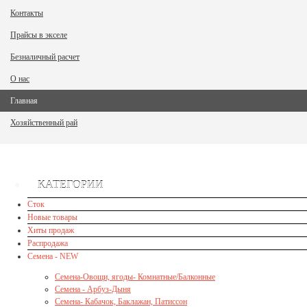
Контакты
Прайсы в экселе
Безналичный расчет
О нас
Главная
Хозяйственный рай
КАТЕГОРИИ
Сток
Новые товары
Хиты продаж
Распродажа
Семена - NEW
Семена-Овощи, ягоды- Комнатные/Балконные
Семена - Арбуз-Дыня
Семена- Кабачок, Баклажан, Патиссон