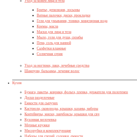
Уход за кожей лица и тела
Бритье, депиляция, лосьоны
Ватные палочки, диски, прокладки
Гели для умывания, тоники, мицелярная вода
Кремы, масла
Маски для лица и тела
Мыло, гели для душа, скрабы
Пена, соль для ванной
Салфетки влажные
Солнечная серия
Уход за ногтями, лаки, лечебные средства
Шампуни, бальзамы, лечение волос
Кухня
Бумага, пакеты, коврики, фольга, пленка, держатели для полотенец
Доски разделочные
Емкости для сыпучих
Кастрюли, сковороды, крышки, казаны, наборы
Контейнеры, миски, ланчбоксы, крышки для свч
Кухонная мелочевка
Мерные кружки
Мясорубки и комплектующие
Наборы для специй, солонки, емкости