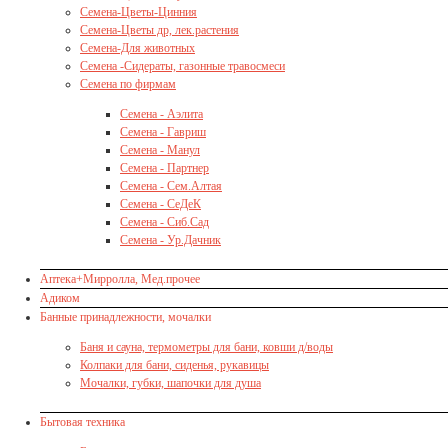
Семена-Цветы-Цинния
Семена-Цветы др, лек.растения
Семена-Для животных
Семена -Сидераты, газонные травосмеси
Семена по фирмам
Семена - Аэлита
Семена - Гавриш
Семена - Манул
Семена - Партнер
Семена - Сем.Алтая
Семена - СеДеК
Семена - Сиб.Сад
Семена - Ур.Дачник
Аптека+Мирролла, Мед.прочее
Адиком
Банные принадлежности, мочалки
Баня и сауна, термометры для бани, ковши д/воды
Колпаки для бани, сиденья, рукавицы
Мочалки, губки, шапочки для душа
Бытовая техника