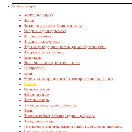
Детские товары
Воздушные шарики
Дартсы
Доски для рисования, буквы магнитные
Заводные игрушки, рыбалки
Игрушки в ванную
Игрушки мультсериалов
Игры на природе, мячи, насосы для мячей, вееры,сачки
Инструменты, погремушки
Канцтовары
Кинетический песок, пластилин, тесто
Конструкторы
Куклы
Мебель, хозтовары для детей, светоотражатели, подгузники
Мозаика
Мыльные пузыри
Наборы игровые
Настольные игры
Оружие детское, водные пистолеты
Пазлы
Песочные наборы, лопатки, игрушки для улицы
Праздничные товары
Развивающие и интерактивные игрушки, головоломки, антистресс
Раскраски на бумаге и холсте