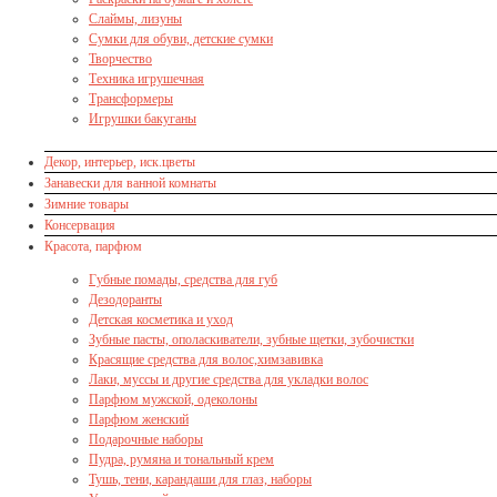
Слаймы, лизуны
Сумки для обуви, детские сумки
Творчество
Техника игрушечная
Трансформеры
Игрушки бакуганы
Декор, интерьер, иск.цветы
Занавески для ванной комнаты
Зимние товары
Консервация
Красота, парфюм
Губные помады, средства для губ
Дезодоранты
Детская косметика и уход
Зубные пасты, ополаскиватели, зубные щетки, зубочистки
Красящие средства для волос,химзавивка
Лаки, муссы и другие средства для укладки волос
Парфюм мужской, одеколоны
Парфюм женский
Подарочные наборы
Пудра, румяна и тональный крем
Тушь, тени, карандаши для глаз, наборы