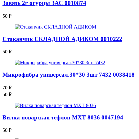
Завязь 2г огурцы ЗАС 0010874
50
₽
Стаканчик СКЛАДНОЙ АДИКОМ 0010222
50
₽
Микрофибра универсал.30*30 3шт 7432 0038418
70
₽
50
₽
Вилка поварская тефлон МХТ 8036 0047194
50
₽