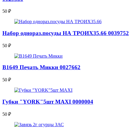
50
₽
Набор однораз.посуды НА ТРОИХ35.66 0039752
50
₽
В1649 Печать Микки 0027662
50
₽
Губки "YORK"5шт MAXI 0000004
50
₽