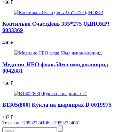
450
₽
Коптильня СчастДень 335*275 ОДНОЯР!
0033369
450
₽
Медилис НЕО флак.50мл имидоклоприд
0042881
450
₽
В1305(800) Кукла на шарнирах D 0019975
447
₽
Телефон +79992224106, +79992224061