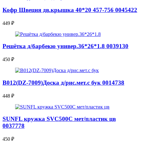
Кофр Швеция дв.крышка 40*20 457-756 0045422
449
₽
Решётка д/барбекю универ.36*26*1.8 0039130
450
₽
В012(DZ-7009)Доска д/рис.мет.с бук 0014738
448
₽
SUNFL кружка SVC500С мет/пластик цв
0037778
450
₽