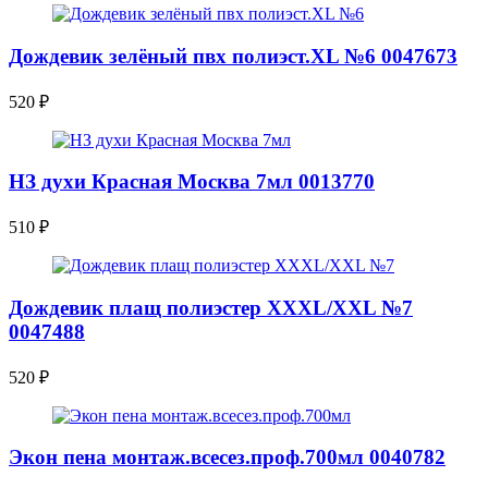
Дождевик зелёный пвх полиэст.XL №6 0047673
520
₽
НЗ духи Красная Москва 7мл 0013770
510
₽
Дождевик плащ полиэстер XXXL/XXL №7
0047488
520
₽
Экон пена монтаж.всесез.проф.700мл 0040782