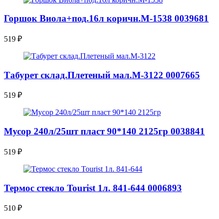
Горшок Виола+под.16л коричн.М-1538 0039681
519
₽
Табурет склад.Плетеный мал.М-3122 0007665
519
₽
Мусор 240л/25шт пласт 90*140 2125гр 0038841
519
₽
Термос стекло Tourist 1л. 841-644 0006893
510
₽