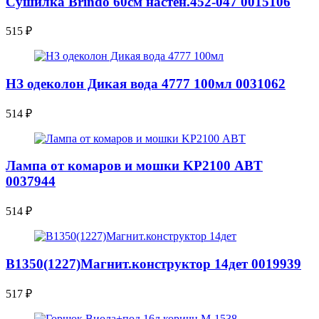
Сушилка Brindo 60см настен.452-047 0015106
515
₽
НЗ одеколон Дикая вода 4777 100мл 0031062
514
₽
Лампа от комаров и мошки KP2100 АВТ
0037944
514
₽
В1350(1227)Магнит.конструктор 14дет 0019939
517
₽