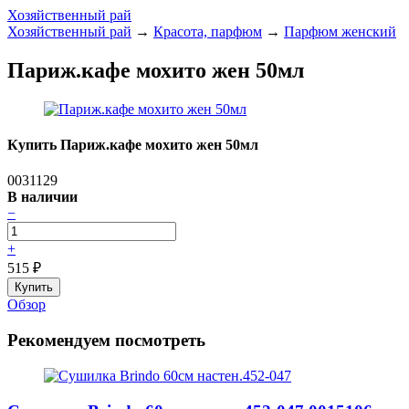
Хозяйственный рай
Хозяйственный рай
→
Красота, парфюм
→
Парфюм женский
Париж.кафе мохито жен 50мл
Купить Париж.кафе мохито жен 50мл
0031129
В наличии
−
+
515
₽
Обзор
Рекомендуем посмотреть