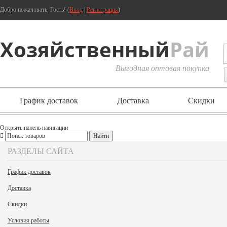
Добро пожаловать, Гость! (
Вход
|
Регистрация
)
Хозяйственный
Рай
Выгодная оптовая покупка
График доставок
Доставка
Скидки
Открыть панель навигации
РАЗДЕЛЫ САЙТА
График доставок
Доставка
Скидки
Условия работы