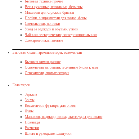
Бытовая техника-прочее
Весы кухонные, напольные, безмены
Машинки для стрижки, бритвы
Плойки, выпрямители для волос, фены
Светильники, ночники
Уход за одеждой и обувью, утюги
Чайники электрические, электрокипятильники
Электроплитки, газовые
Бытовая химия, ароматизаторы, освежители
Бытовая химия-разное
Освежители автоматик и сменные блоки к ним
Освежители, ароматизаторы
Галантерея
Зеркала
Зонты
Косметички, футляры для очков
Лупы
Маникюр, педикюр, визаж, аксессуары для волос
Ножницы
Расчески
Шитье и рукоделие, шкатулки