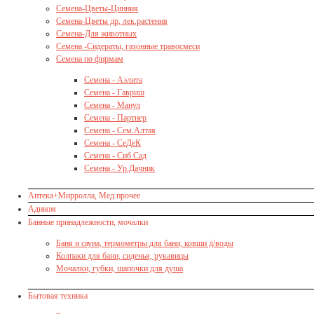
Семена-Цветы-Цинния
Семена-Цветы др, лек.растения
Семена-Для животных
Семена -Сидераты, газонные травосмеси
Семена по фирмам
Семена - Аэлита
Семена - Гавриш
Семена - Манул
Семена - Партнер
Семена - Сем.Алтая
Семена - СеДеК
Семена - Сиб.Сад
Семена - Ур.Дачник
Аптека+Мирролла, Мед.прочее
Адиком
Банные принадлежности, мочалки
Баня и сауна, термометры для бани, ковши д/воды
Колпаки для бани, сиденья, рукавицы
Мочалки, губки, шапочки для душа
Бытовая техника