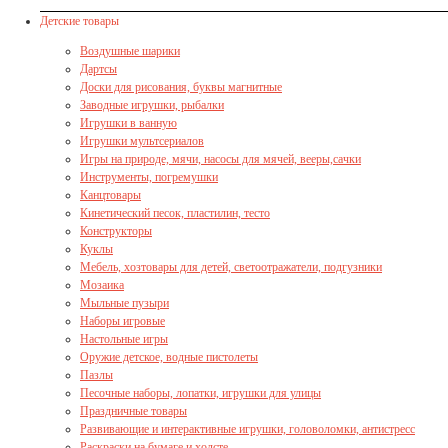
Детские товары
Воздушные шарики
Дартсы
Доски для рисования, буквы магнитные
Заводные игрушки, рыбалки
Игрушки в ванную
Игрушки мультсериалов
Игры на природе, мячи, насосы для мячей, вееры,сачки
Инструменты, погремушки
Канцтовары
Кинетический песок, пластилин, тесто
Конструкторы
Куклы
Мебель, хозтовары для детей, светоотражатели, подгузники
Мозаика
Мыльные пузыри
Наборы игровые
Настольные игры
Оружие детское, водные пистолеты
Пазлы
Песочные наборы, лопатки, игрушки для улицы
Праздничные товары
Развивающие и интерактивные игрушки, головоломки, антистресс
Раскраски на бумаге и холсте