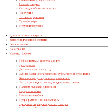
Слаймы, лизуны
Сумки для обуви, детские сумки
Творчество
Техника игрушечная
Трансформеры
Игрушки бакуганы
Декор, интерьер, иск.цветы
Занавески для ванной комнаты
Зимние товары
Консервация
Красота, парфюм
Губные помады, средства для губ
Дезодоранты
Детская косметика и уход
Зубные пасты, ополаскиватели, зубные щетки, зубочистки
Красящие средства для волос,химзавивка
Лаки, муссы и другие средства для укладки волос
Парфюм мужской, одеколоны
Парфюм женский
Подарочные наборы
Пудра, румяна и тональный крем
Тушь, тени, карандаши для глаз, наборы