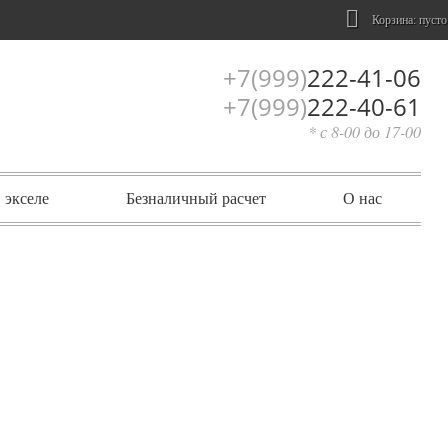
Корзина:
пусто
+7(999)
222-41-06
+7(999)
222-40-61
* с 8-00 до 17-00
 экселе
Безналичный расчет
О нас