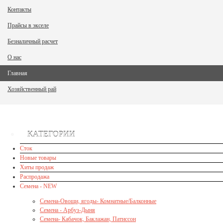
Контакты
Прайсы в экселе
Безналичный расчет
О нас
Главная
Хозяйственный рай
КАТЕГОРИИ
Сток
Новые товары
Хиты продаж
Распродажа
Семена - NEW
Семена-Овощи, ягоды- Комнатные/Балконные
Семена - Арбуз-Дыня
Семена- Кабачок, Баклажан, Патиссон