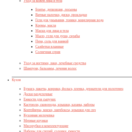
Уход за кожей лица и тела
Бритье, депиляция, лосьоны
Ватные палочки, диски, прокладки
Гели для умывания, тоники, мицелярная вода
Кремы, масла
Маски для лица и тела
Мыло, гели для душа, скрабы
Пена, соль для ванной
Салфетки влажные
Солнечная серия
Уход за ногтями, лаки, лечебные средства
Шампуни, бальзамы, лечение волос
Кухня
Бумага, пакеты, коврики, фольга, пленка, держатели для полотенец
Доски разделочные
Емкости для сыпучих
Кастрюли, сковороды, крышки, казаны, наборы
Контейнеры, миски, ланчбоксы, крышки для свч
Кухонная мелочевка
Мерные кружки
Мясорубки и комплектующие
Наборы для специй, солонки, емкости