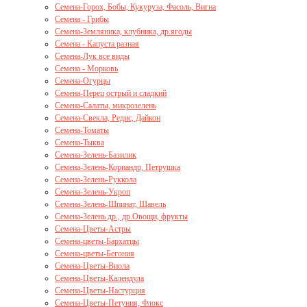
Семена-Горох, Бобы, Кукуруза, Фасоль, Вигна
Семена - Грибы
Семена-Земляника, клубника, др.ягоды
Семена - Капуста разная
Семена-Лук все виды
Семена - Морковь
Семена-Огурцы
Семена-Перец острый и сладкий
Семена-Салаты, микрозелень
Семена-Свекла, Редис, Дайкон
Семена-Томаты
Семена-Тыква
Семена-Зелень-Базилик
Семена-Зелень-Кориандр, Петрушка
Семена-Зелень-Руккола
Семена-Зелень-Укроп
Семена-Зелень-Шпинат, Щавель
Семена-Зелень др., др.Овощи, фрукты
Семена-Цветы-Астры
Семена-цветы-Бархатцы
Семена-цветы-Бегония
Семена-Цветы-Виола
Семена-Цветы-Календула
Семена-Цветы-Настурция
Семена-Цветы-Петуния, Флокс