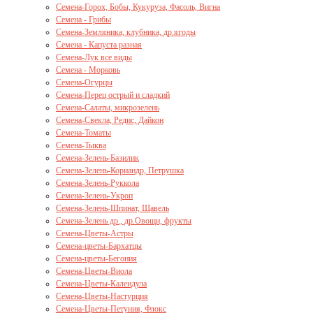
Семена-Горох, Бобы, Кукуруза, Фасоль, Вигна
Семена - Грибы
Семена-Земляника, клубника, др.ягоды
Семена - Капуста разная
Семена-Лук все виды
Семена - Морковь
Семена-Огурцы
Семена-Перец острый и сладкий
Семена-Салаты, микрозелень
Семена-Свекла, Редис, Дайкон
Семена-Томаты
Семена-Тыква
Семена-Зелень-Базилик
Семена-Зелень-Кориандр, Петрушка
Семена-Зелень-Руккола
Семена-Зелень-Укроп
Семена-Зелень-Шпинат, Щавель
Семена-Зелень др., др.Овощи, фрукты
Семена-Цветы-Астры
Семена-цветы-Бархатцы
Семена-цветы-Бегония
Семена-Цветы-Виола
Семена-Цветы-Календула
Семена-Цветы-Настурция
Семена-Цветы-Петуния, Флокс