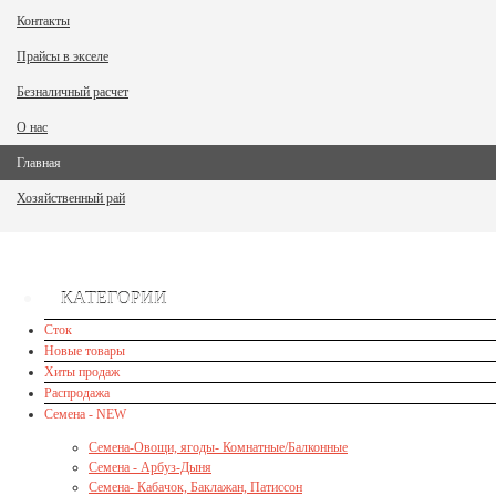
Контакты
Прайсы в экселе
Безналичный расчет
О нас
Главная
Хозяйственный рай
КАТЕГОРИИ
Сток
Новые товары
Хиты продаж
Распродажа
Семена - NEW
Семена-Овощи, ягоды- Комнатные/Балконные
Семена - Арбуз-Дыня
Семена- Кабачок, Баклажан, Патиссон