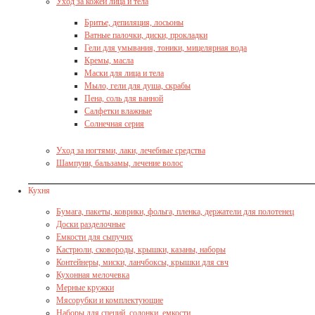
Уход за кожей лица и тела
Бритье, депиляция, лосьоны
Ватные палочки, диски, прокладки
Гели для умывания, тоники, мицелярная вода
Кремы, масла
Маски для лица и тела
Мыло, гели для душа, скрабы
Пена, соль для ванной
Салфетки влажные
Солнечная серия
Уход за ногтями, лаки, лечебные средства
Шампуни, бальзамы, лечение волос
Кухня
Бумага, пакеты, коврики, фольга, пленка, держатели для полотенец
Доски разделочные
Емкости для сыпучих
Кастрюли, сковороды, крышки, казаны, наборы
Контейнеры, миски, ланчбоксы, крышки для свч
Кухонная мелочевка
Мерные кружки
Мясорубки и комплектующие
Наборы для специй, солонки, емкости