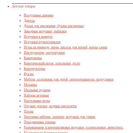
Детские товары
Воздушные шарики
Дартсы
Доски для рисования, буквы магнитные
Заводные игрушки, рыбалки
Игрушки в ванную
Игрушки мультсериалов
Игры на природе, мячи, насосы для мячей, вееры,сачки
Инструменты, погремушки
Канцтовары
Кинетический песок, пластилин, тесто
Конструкторы
Куклы
Мебель, хозтовары для детей, светоотражатели, подгузники
Мозаика
Мыльные пузыри
Наборы игровые
Настольные игры
Оружие детское, водные пистолеты
Пазлы
Песочные наборы, лопатки, игрушки для улицы
Праздничные товары
Развивающие и интерактивные игрушки, головоломки, антистресс
Раскраски на бумаге и холсте