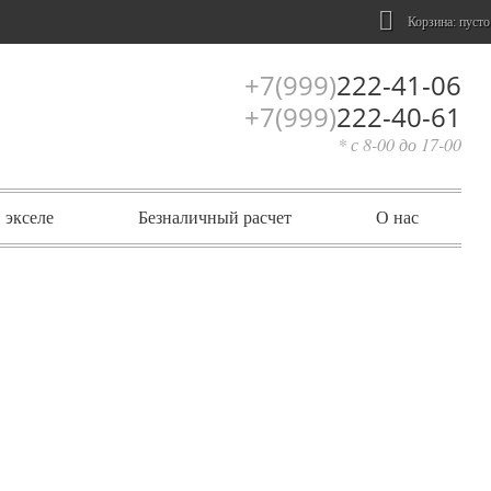
Корзина:
пусто
+7(999)
222-41-06
+7(999)
222-40-61
* с 8-00 до 17-00
 экселе
Безналичный расчет
О нас