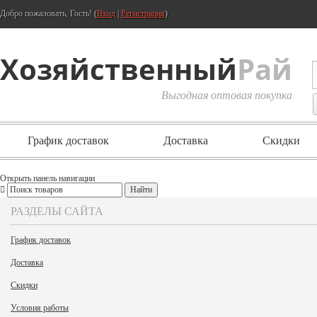
Добро пожаловать, Гость! (
Вход
|
Регистрация
)
Хозяйственный
Рай
Выгодная оптовая покупка
График доставок
Доставка
Скидки
Открыть панель навигации
РАЗДЕЛЫ САЙТА
График доставок
Доставка
Скидки
Условия работы