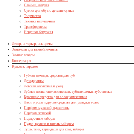
Слаймы, лизуны
Сумки для обуви, детские сумки
Творчество
Техника игрушечная
Трансформеры
Игрушки бакуганы
Декор, интерьер, иск.цветы
Занавески для ванной комнаты
Зимние товары
Консервация
Красота, парфюм
Губные помады, средства для губ
Дезодоранты
Детская косметика и уход
Зубные пасты, ополаскиватели, зубные щетки, зубочистки
Красящие средства для волос,химзавивка
Лаки, муссы и другие средства для укладки волос
Парфюм мужской, одеколоны
Парфюм женский
Подарочные наборы
Пудра, румяна и тональный крем
Тушь, тени, карандаши для глаз, наборы