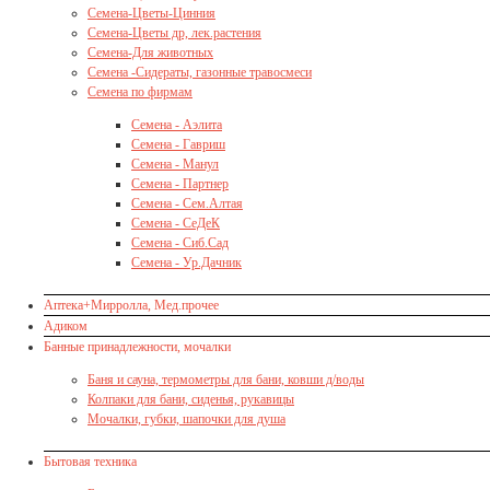
Семена-Цветы-Цинния
Семена-Цветы др, лек.растения
Семена-Для животных
Семена -Сидераты, газонные травосмеси
Семена по фирмам
Семена - Аэлита
Семена - Гавриш
Семена - Манул
Семена - Партнер
Семена - Сем.Алтая
Семена - СеДеК
Семена - Сиб.Сад
Семена - Ур.Дачник
Аптека+Мирролла, Мед.прочее
Адиком
Банные принадлежности, мочалки
Баня и сауна, термометры для бани, ковши д/воды
Колпаки для бани, сиденья, рукавицы
Мочалки, губки, шапочки для душа
Бытовая техника