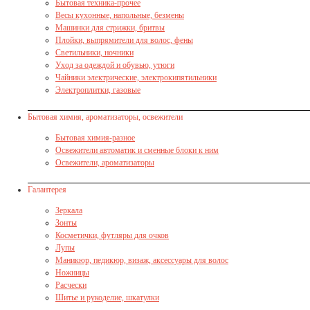
Бытовая техника-прочее
Весы кухонные, напольные, безмены
Машинки для стрижки, бритвы
Плойки, выпрямители для волос, фены
Светильники, ночники
Уход за одеждой и обувью, утюги
Чайники электрические, электрокипятильники
Электроплитки, газовые
Бытовая химия, ароматизаторы, освежители
Бытовая химия-разное
Освежители автоматик и сменные блоки к ним
Освежители, ароматизаторы
Галантерея
Зеркала
Зонты
Косметички, футляры для очков
Лупы
Маникюр, педикюр, визаж, аксессуары для волос
Ножницы
Расчески
Шитье и рукоделие, шкатулки