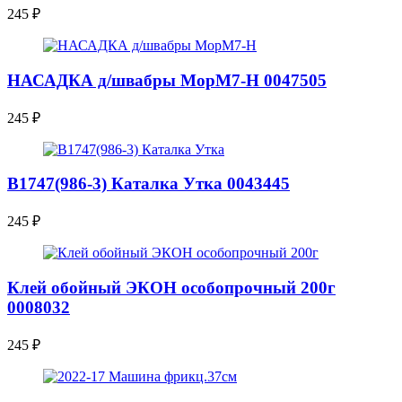
245
₽
НАСАДКА д/швабры MopM7-H 0047505
245
₽
В1747(986-3) Каталка Утка 0043445
245
₽
Клей обойный ЭКОН особопрочный 200г
0008032
245
₽