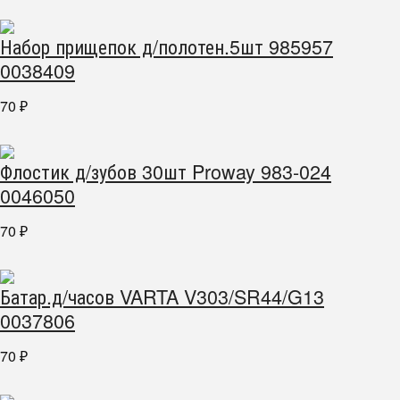
Набор прищепок д/полотен.5шт 985957
0038409
70
₽
Флостик д/зубов 30шт Proway 983-024
0046050
70
₽
Батар.д/часов VARTA V303/SR44/G13
0037806
70
₽