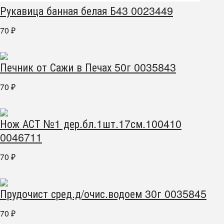
Рукавица банная белая Б43 0023449
70
₽
Печник от Сажи в Печах 50г 0035843
70
₽
Нож АСТ №1 дер.бл.1шт.17см.100410
0046711
70
₽
Прудочист сред.д/очис.водоем 30г 0035845
70
₽