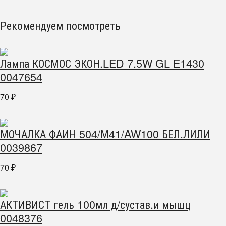
Рекомендуем посмотреть
Лампа КОСМОС ЭКОН.LED 7.5W GL E1430
0047654
70
₽
МОЧАЛКА ФАИН 504/М41/AW100 БЕЛ.ЛИЛИ
0039867
70
₽
АКТИВИСТ гель 100мл д/сустав.и мышц
0048376