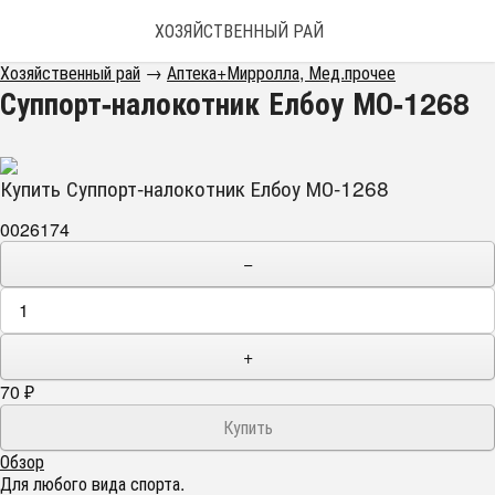
ХОЗЯЙСТВЕННЫЙ РАЙ
Хозяйственный рай
→
Аптека+Мирролла, Мед.прочее
Суппорт-налокотник Елбоу МО-1268
Купить Суппорт-налокотник Елбоу МО-1268
0026174
−
+
70
₽
Обзор
Для любого вида спорта.