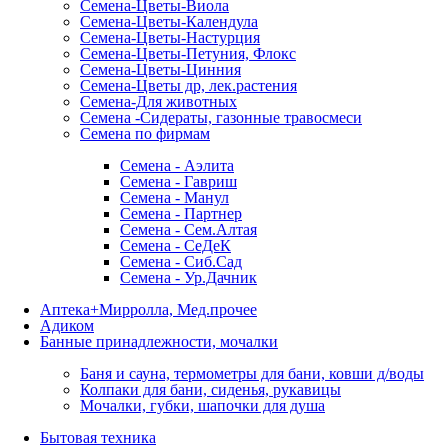
Семена-Цветы-Виола
Семена-Цветы-Календула
Семена-Цветы-Настурция
Семена-Цветы-Петуния, Флокс
Семена-Цветы-Цинния
Семена-Цветы др, лек.растения
Семена-Для животных
Семена -Сидераты, газонные травосмеси
Семена по фирмам
Семена - Аэлита
Семена - Гавриш
Семена - Манул
Семена - Партнер
Семена - Сем.Алтая
Семена - СеДеК
Семена - Сиб.Сад
Семена - Ур.Дачник
Аптека+Мирролла, Мед.прочее
Адиком
Банные принадлежности, мочалки
Баня и сауна, термометры для бани, ковши д/воды
Колпаки для бани, сиденья, рукавицы
Мочалки, губки, шапочки для душа
Бытовая техника