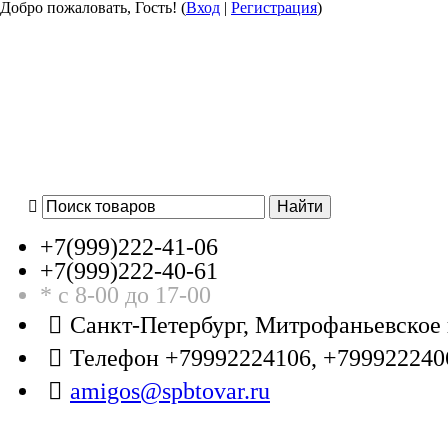
Добро пожаловать, Гость! (
Вход
|
Регистрация
)
+7(999)
222-41-06
+7(999)
222-40-61
* с 8-00 до 17-00
Санкт-Петербург, Митрофаньевское 
Телефон +79992224106, +799922240
amigos@spbtovar.ru