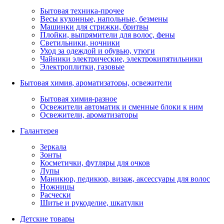
Бытовая техника-прочее
Весы кухонные, напольные, безмены
Машинки для стрижки, бритвы
Плойки, выпрямители для волос, фены
Светильники, ночники
Уход за одеждой и обувью, утюги
Чайники электрические, электрокипятильники
Электроплитки, газовые
Бытовая химия, ароматизаторы, освежители
Бытовая химия-разное
Освежители автоматик и сменные блоки к ним
Освежители, ароматизаторы
Галантерея
Зеркала
Зонты
Косметички, футляры для очков
Лупы
Маникюр, педикюр, визаж, аксессуары для волос
Ножницы
Расчески
Шитье и рукоделие, шкатулки
Детские товары