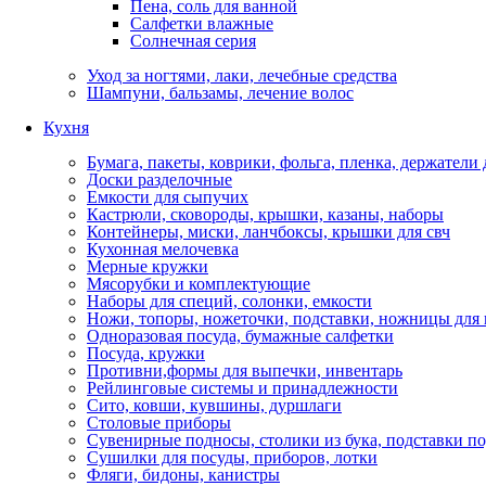
Пена, соль для ванной
Салфетки влажные
Солнечная серия
Уход за ногтями, лаки, лечебные средства
Шампуни, бальзамы, лечение волос
Кухня
Бумага, пакеты, коврики, фольга, пленка, держатели
Доски разделочные
Емкости для сыпучих
Кастрюли, сковороды, крышки, казаны, наборы
Контейнеры, миски, ланчбоксы, крышки для свч
Кухонная мелочевка
Мерные кружки
Мясорубки и комплектующие
Наборы для специй, солонки, емкости
Ножи, топоры, ножеточки, подставки, ножницы для
Одноразовая посуда, бумажные салфетки
Посуда, кружки
Противни,формы для выпечки, инвентарь
Рейлинговые системы и принадлежности
Сито, ковши, кувшины, дуршлаги
Столовые приборы
Сувенирные подносы, столики из бука, подставки по
Сушилки для посуды, приборов, лотки
Фляги, бидоны, канистры