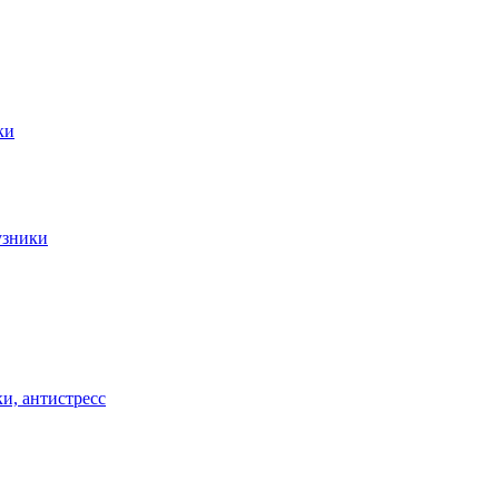
ки
узники
и, антистресс