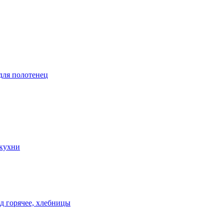
 для полотенец
 кухни
д горячее, хлебницы