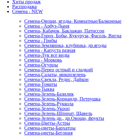
Хиты продаж
Распродажа
Семена - NEW
Семена-Овощи, ягоды- Комнатные/Балконные
Семена - Арбуз-Дыня
Семена- Кабачок, Баклажан, Патиссон
Семена-Горох, Бобы, Кукуруза, Фасоль, Вигна
Семена - Грибы
Семена-Земляника, клубника, др.ягоды
Семена - Капуста разная
Семена-Лук все виды
Семена - Морковь
Семена-Огурцы
Семена-Перец острый и сладкий
Семена-Салаты, микрозелень
Семена-Свекла, Редис, Дайкон
Семена-Томаты
Семена-Тыква
Семена-Зелень-Базилик
Семена-Зелень-Кориандр, Петрушка
Семена-Зелень-Руккола
Семена-Зелень-Укроп
Семена-Зелень-Шпинат, Щавель
Семена-Зелень др., др.Овощи, фрукты
Семена-Цветы-Астры
Семена-цветы-Бархатцы
Семена-цветы-Бегония