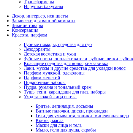
Трансформеры
Игрушки бакуганы
Декор, интерьер, иск.цветы
Занавески для ванной комнаты
Зимние товары
Консервация
Красота, парфюм
Губные помады, средства для губ
Дезодоранты
Детская косметика и уход
Зубные пасты, ополаскиватели, зубные щетки, зубоч
Красящие средства для волос,химзавивка
Лаки, муссы и другие средства для укладки волос
Парфюм мужской, одеколоны
Парфюм женский
Подарочные наборы
Пудра, румяна и тональный крем
Тушь, тени, карандаши для глаз, наборы
Уход за кожей лица и тела
Бритье, депиляция, лосьоны
Ватные палочки, диски, прокладки
Гели для умывания, тоники, мицелярная вода
Кремы, масла
Маски для лица и тела
Мыло, гели для душа, скрабы