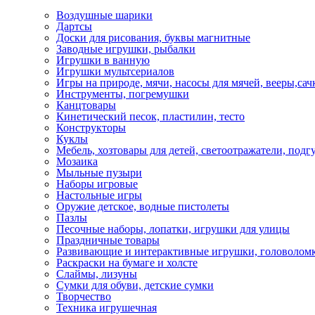
Воздушные шарики
Дартсы
Доски для рисования, буквы магнитные
Заводные игрушки, рыбалки
Игрушки в ванную
Игрушки мультсериалов
Игры на природе, мячи, насосы для мячей, вееры,сач
Инструменты, погремушки
Канцтовары
Кинетический песок, пластилин, тесто
Конструкторы
Куклы
Мебель, хозтовары для детей, светоотражатели, подг
Мозаика
Мыльные пузыри
Наборы игровые
Настольные игры
Оружие детское, водные пистолеты
Пазлы
Песочные наборы, лопатки, игрушки для улицы
Праздничные товары
Развивающие и интерактивные игрушки, головоломк
Раскраски на бумаге и холсте
Слаймы, лизуны
Сумки для обуви, детские сумки
Творчество
Техника игрушечная