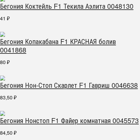
Бегония Коктейль F1 Текила Аэлита 0048130
41
₽
Бегония Копакабана F1 КРАСНАЯ болив
0041868
80
₽
Бегония Нон-Стоп Скарлет F1 Гавриш 0046638
83,50
₽
Бегония Нонстоп F1 Файер комнатная 0045573
84,50
₽