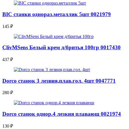
BIC станки однораз.металлик 5шт 0021979
145
₽
ClivMSens Белый крем д/бритья 100гр 0017430
437
₽
Dorco станок 3 лезвия,плав.гол. 4шт 0047771
280
₽
Dorco станок однор.4 лезкия плавающ 0021974
130
₽