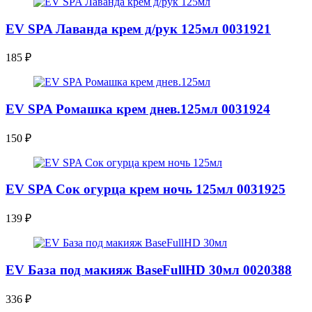
EV SPA Лаванда крем д/рук 125мл 0031921
185
₽
EV SPA Ромашка крем днев.125мл 0031924
150
₽
EV SPA Сок огурца крем ночь 125мл 0031925
139
₽
EV База под макияж BaseFullHD 30мл 0020388
336
₽