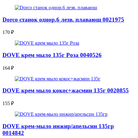
Dorco станок однор.6 лезв. плавающ 0021975
170
₽
DOVE крем мыло 135г Роза 0040526
164
₽
DOVE крем мыло кокос+жасмин 135г 0020855
155
₽
DOVE крем-мыло инжир/апельсин 135гр
0014842