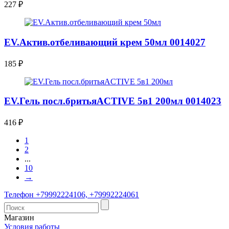
227
₽
EV.Актив.отбеливающий крем 50мл 0014027
185
₽
EV.Гель посл.бритьяACTIVE 5в1 200мл 0014023
416
₽
1
2
...
10
→
Телефон +79992224106, +79992224061
Магазин
Условия работы