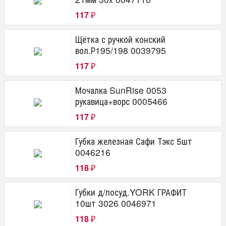
117
₽
Щётка с ручкой конский
вол.Р195/198 0039795
117
₽
Мочалка SunRise 0053
рукавица+ворс 0005466
117
₽
Губка железная Сафи Тэкс 5шт
0046216
118
₽
Губки д/посуд.YORK ГРАФИТ
10шт 3026 0046971
118
₽