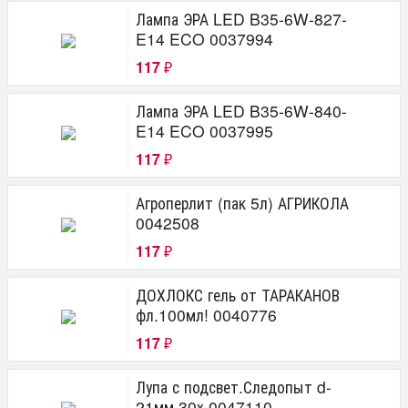
Лампа ЭРА LED B35-6W-827-
E14 ECO 0037994
117
₽
Лампа ЭРА LED B35-6W-840-
E14 ECO 0037995
117
₽
Агроперлит (пак 5л) АГРИКОЛА
0042508
117
₽
ДОХЛОКС гель от ТАРАКАНОВ
фл.100мл! 0040776
117
₽
Лупа с подсвет.Следопыт d-
21мм 30х 0047110