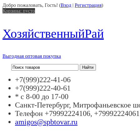
Добро пожаловать, Гость! (
Вход
|
Регистрация
)
Корзина:
пусто
Хозяйственный
Рай
Выгодная оптовая покупка
+7(999)
222-41-06
+7(999)
222-40-61
* с 8-00 до 17-00
Санкт-Петербург, Митрофаньевское шо
Телефон +79992224106, +79992224061
amigos@spbtovar.ru