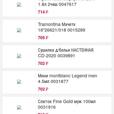
1.8л 2чаш 0047617
714
₽
Tramontina Мачете
18"26621/018 0015289
705
₽
Сушилка д/белья НАСТЕННАЯ
CD-2020 0039891
702
₽
Мини montblanc Legend men
4.5мл 0031877
702
₽
Слиток Fine Gold муж 100мл
0031916