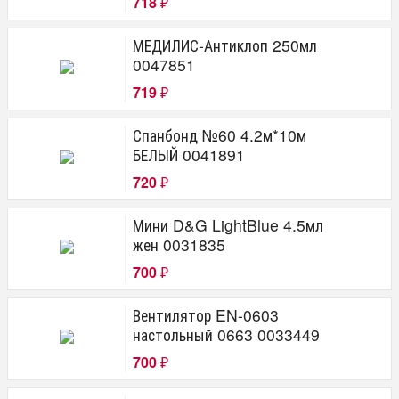
718
₽
МЕДИЛИС-Антиклоп 250мл
0047851
719
₽
Спанбонд №60 4.2м*10м
БЕЛЫЙ 0041891
720
₽
Мини D&G LightBlue 4.5мл
жен 0031835
700
₽
Вентилятор EN-0603
настольный 0663 0033449
700
₽