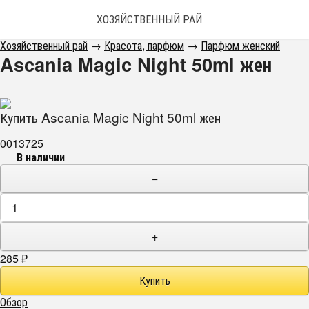
ХОЗЯЙСТВЕННЫЙ РАЙ
Хозяйственный рай
→
Красота, парфюм
→
Парфюм женский
Ascania Magic Night 50ml жен
Купить Ascania Magic Night 50ml жен
0013725
В наличии
−
+
285
₽
Обзор