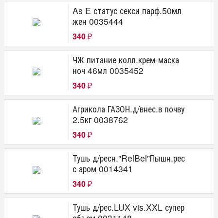
As E статус секси парф.50мл
жен 0035444
340
₽
ЧЖ питание колл.крем-маска
ноч 46мл 0035452
340
₽
Агрикола ГАЗОН.д/внес.в почву
2.5кг 0038762
340
₽
Тушь д/ресн."RelBel"Пышн.рес
с аром 0014341
340
₽
Тушь д/рес.LUX vis.XXL супер
объем 0031148