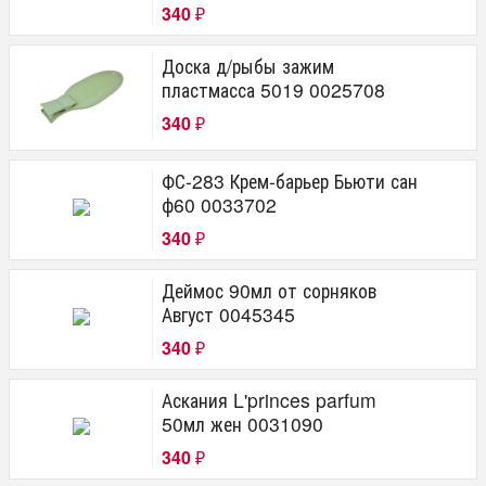
340
₽
Доска д/рыбы зажим
пластмасса 5019 0025708
340
₽
ФС-283 Крем-барьер Бьюти сан
ф60 0033702
340
₽
Деймос 90мл от сорняков
Август 0045345
340
₽
Аскания L'princes parfum
50мл жен 0031090
340
₽