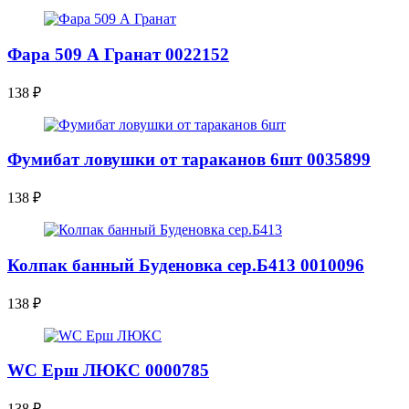
Фара 509 А Гранат 0022152
138
₽
Фумибат ловушки от тараканов 6шт 0035899
138
₽
Колпак банный Буденовка сер.Б413 0010096
138
₽
WC Ерш ЛЮКС 0000785
138
₽