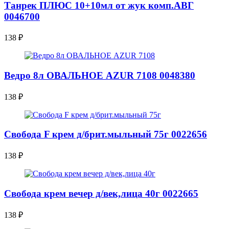
Танрек ПЛЮС 10+10мл от жук комп.АВГ
0046700
138
₽
Ведро 8л ОВАЛЬНОЕ AZUR 7108 0048380
138
₽
Свобода F крем д/брит.мыльный 75г 0022656
138
₽
Свобода крем вечер д/век,лица 40г 0022665
138
₽