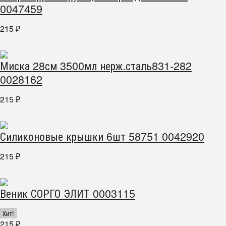
0047459
215
₽
Миска 28см 3500мл нерж.сталь831-282
0028162
215
₽
Силиконовые крышки 6шт 58751 0042920
215
₽
Веник СОРГО ЭЛИТ 0003115
Хит!
215
₽