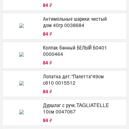
84
₽
Антимольные шарики чистый
дом 40гр 0038684
84
₽
Колпак банный БЕЛЫЙ Б0401
0000464
84
₽
Лопатка дет."Палетта"49см
с810 0015512
84
₽
Дуршлаг с ручк.TAGLIATELLE
10см 0047067
84
₽