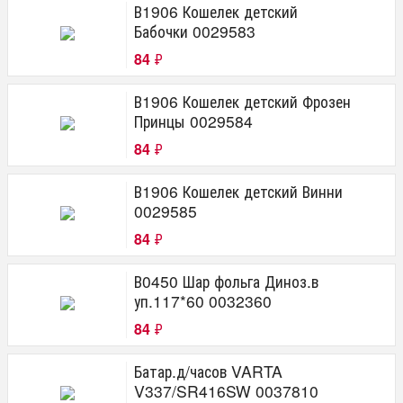
В1906 Кошелек детский
Бабочки 0029583
84
₽
В1906 Кошелек детский Фрозен
Принцы 0029584
84
₽
В1906 Кошелек детский Винни
0029585
84
₽
В0450 Шар фольга Диноз.в
уп.117*60 0032360
84
₽
Батар.д/часов VARTA
V337/SR416SW 0037810