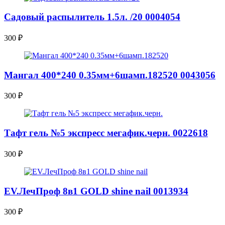
Садовый распылитель 1.5л. /20 0004054
300
₽
Мангал 400*240 0.35мм+6шамп.182520 0043056
300
₽
Тафт гель №5 экспресс мегафик.черн. 0022618
300
₽
EV.ЛечПроф 8в1 GOLD shine nail 0013934
300
₽