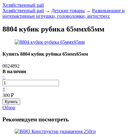
Хозяйственный рай
Хозяйственный рай
→
Детские товары
→
Развивающие и
интерактивные игрушки, головоломки, антистресс
8804 кубик рубика 65ммх65мм
Купить 8804 кубик рубика 65ммх65мм
0024892
В наличии
−
+
300
₽
Обзор
Рекомендуем посмотреть