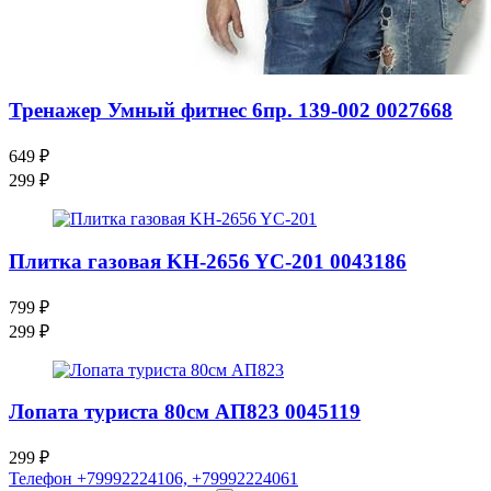
Тренажер Умный фитнес 6пр. 139-002 0027668
649
₽
299
₽
Плитка газовая KH-2656 YC-201 0043186
799
₽
299
₽
Лопата туриста 80см АП823 0045119
299
₽
Телефон +79992224106, +79992224061