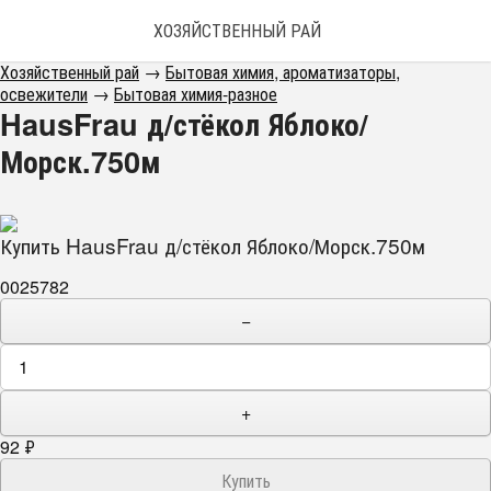
ХОЗЯЙСТВЕННЫЙ РАЙ
Хозяйственный рай
→
Бытовая химия, ароматизаторы,
освежители
→
Бытовая химия-разное
HausFrau д/стёкол Яблоко/
Морск.750м
Купить HausFrau д/стёкол Яблоко/Морск.750м
0025782
−
+
92
₽