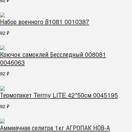
92
₽
Набор военного В1081 0010387
92
₽
Крючок самоклей Бесследный 008081
0046063
92
₽
Термопакет Termy LITE 42*50см 0045195
92
₽
Аммиачная селитра 1кг АГРОПАК НОВ-А