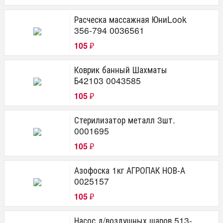
Расческа массажная ЮниLook
356-794 0036561
105
₽
Коврик банный Шахматы
Б42103 0043585
105
₽
Стерилизатор металл 3шт.
0001695
105
₽
Азофоска 1кг АГРОПАК НОВ-А
0025157
105
₽
Насос д/воздушных шаров 513-