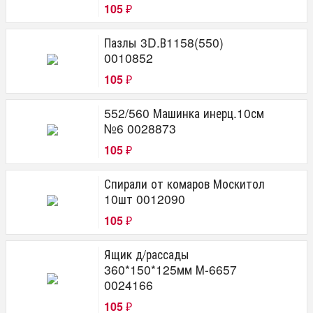
105
₽
Пазлы 3D.В1158(550)
0010852
105
₽
552/560 Машинка инерц.10см
№6 0028873
105
₽
Спирали от комаров Москитол
10шт 0012090
105
₽
Ящик д/рассады
360*150*125мм М-6657
0024166
105
₽