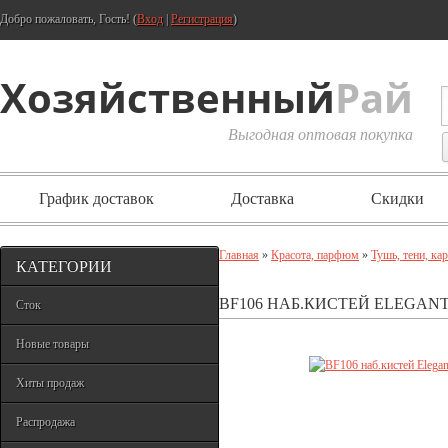
Добро пожаловать, Гость! (
Вход
|
Регистрация
)
Хозяйственный
Рай
Выгодная оптовая покупка
График доставок
Доставка
Скидки
Главная
»
Красота, парфюм
»
Тушь, тени, ка
КАТЕГОРИИ
BF106 НАБ.КИСТЕЙ ELEGAN
Сток
Новые товары
Хиты продаж
Распродажа