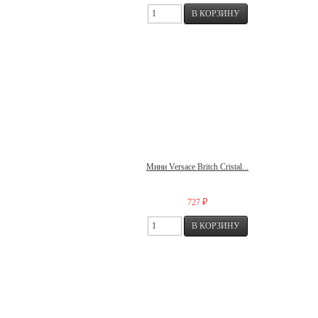
Мини Versace Britch Cristal...
₽
727