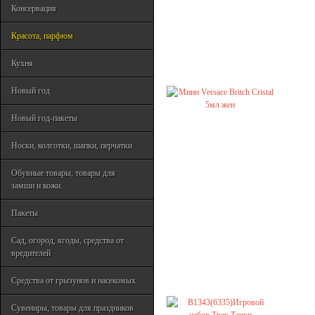
Консервация
Красота, парфюм
Кухня
Новый год
Новый год-пакеты
Носки, колготки, шапки, перчатки
Обувные товары, товары для
замши и кожи.
Пакеты
Сад, огород, ягоды, средства от
вредителей
Средства от грызунов и насекомых
Сувениры, товары для праздников