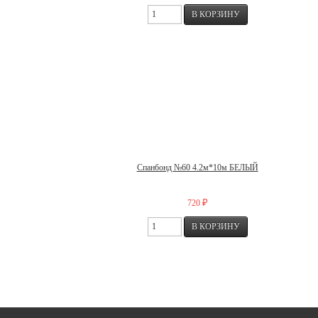
Спанбонд №60 4.2м*10м БЕЛЫЙ
₽
720