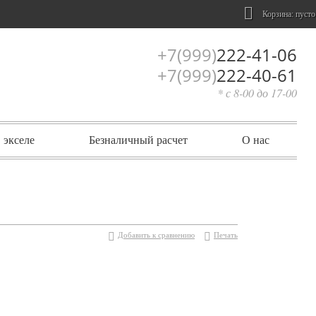
Корзина:
пусто
+7(999)
222-41-06
+7(999)
222-40-61
* с 8-00 до 17-00
 экселе
Безналичный расчет
О нас
Добавить к сравнению
Печать