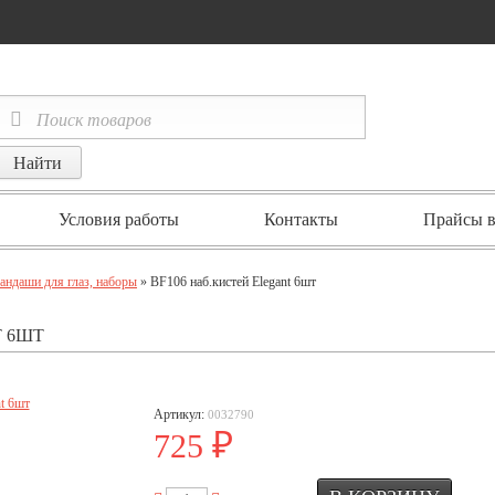
Условия работы
Контакты
Прайсы в
рандаши для глаз, наборы
» BF106 наб.кистей Elegant 6шт
T 6ШТ
Артикул:
0032790
₽
725