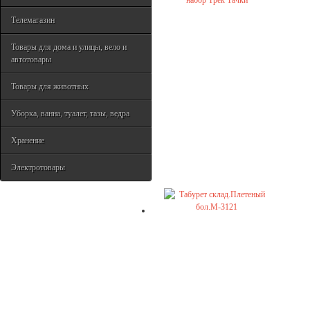
Телемагазин
Товары для дома и улицы, вело и
автотовары
Товары для животных
Уборка, ванна, туалет, тазы, ведра
Хранение
Электротовары