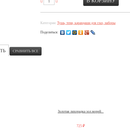
Категории:
Тушь, тени, карандаши для глаз, наборы
Поделиться:
ТЬ
Золотая лихорадка зол.морей...
₽
725