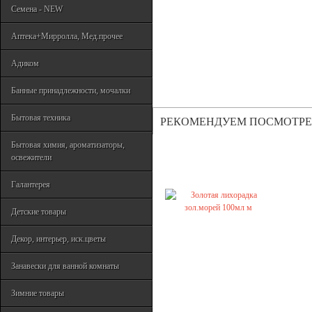
Семена - NEW
Аптека+Мирролла, Мед.прочее
Адиком
Банные принадлежности, мочалки
Бытовая техника
РЕКОМЕНДУЕМ ПОСМОТРЕ
Бытовая химия, ароматизаторы,
освежители
Галантерея
Детские товары
Декор, интерьер, иск.цветы
Занавески для ванной комнаты
Зимние товары