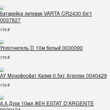
Батарейка литевая VARTA CR2430 бл/1
0037827
170
₽
Уплотнитель D 10м белый 0030090
170
₽
АУ Монофосфат Калия 0.5кг Агропак 0040429
170
₽
А.А.Духи 10мл ЖЕН ESTAT D'ARGENTE
0020124