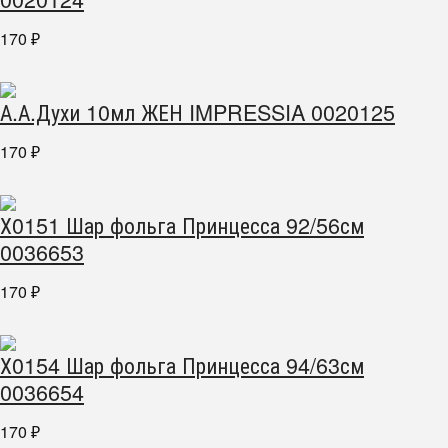
170
₽
А.А.Духи 10мл ЖЕН IMPRESSIA 0020125
170
₽
Х0151 Шар фольга Принцесса 92/56см
0036653
170
₽
Х0154 Шар фольга Принцесса 94/63см
0036654
170
₽