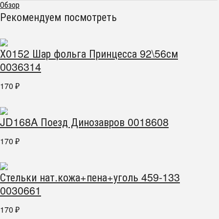
Обзор
Рекомендуем посмотреть
Х0152 Шар фольга Принцесса 92\56см
0036314
170
₽
JD168A Поезд Динозавров 0018608
170
₽
Стельки нат.кожа+пена+уголь 459-133
0030661
170
₽