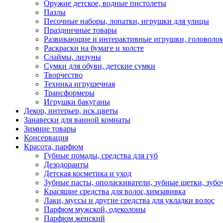
Оружие детское, водные пистолеты
Пазлы
Песочные наборы, лопатки, игрушки для улицы
Праздничные товары
Развивающие и интерактивные игрушки, головолом
Раскраски на бумаге и холсте
Слаймы, лизуны
Сумки для обуви, детские сумки
Творчество
Техника игрушечная
Трансформеры
Игрушки бакуганы
Декор, интерьер, иск.цветы
Занавески для ванной комнаты
Зимние товары
Консервация
Красота, парфюм
Губные помады, средства для губ
Дезодоранты
Детская косметика и уход
Зубные пасты, ополаскиватели, зубные щетки, зубо
Красящие средства для волос,химзавивка
Лаки, муссы и другие средства для укладки волос
Парфюм мужской, одеколоны
Парфюм женский