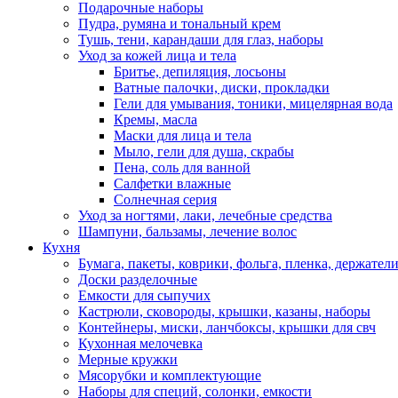
Подарочные наборы
Пудра, румяна и тональный крем
Тушь, тени, карандаши для глаз, наборы
Уход за кожей лица и тела
Бритье, депиляция, лосьоны
Ватные палочки, диски, прокладки
Гели для умывания, тоники, мицелярная вода
Кремы, масла
Маски для лица и тела
Мыло, гели для душа, скрабы
Пена, соль для ванной
Салфетки влажные
Солнечная серия
Уход за ногтями, лаки, лечебные средства
Шампуни, бальзамы, лечение волос
Кухня
Бумага, пакеты, коврики, фольга, пленка, держател
Доски разделочные
Емкости для сыпучих
Кастрюли, сковороды, крышки, казаны, наборы
Контейнеры, миски, ланчбоксы, крышки для свч
Кухонная мелочевка
Мерные кружки
Мясорубки и комплектующие
Наборы для специй, солонки, емкости