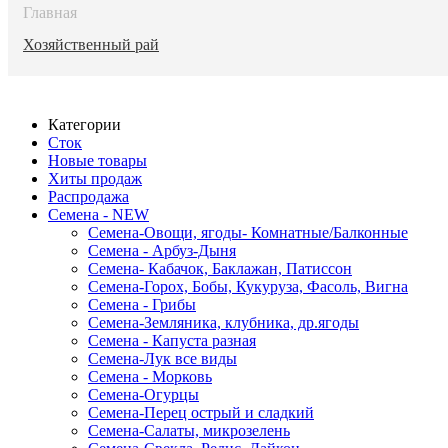
Главная
Хозяйственный рай
Категории
Сток
Новые товары
Хиты продаж
Распродажа
Семена - NEW
Семена-Овощи, ягоды- Комнатные/Балконные
Семена - Арбуз-Дыня
Семена- Кабачок, Баклажан, Патиссон
Семена-Горох, Бобы, Кукуруза, Фасоль, Вигна
Семена - Грибы
Семена-Земляника, клубника, др.ягоды
Семена - Капуста разная
Семена-Лук все виды
Семена - Морковь
Семена-Огурцы
Семена-Перец острый и сладкий
Семена-Салаты, микрозелень