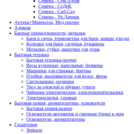
Семена - Сем.Алтая
Семена - СеДеК
Семена - Сиб.Сад
Семена - Ур.Дачник
Аптека+Мирролла, Мед.прочее
Адиком
Банные принадлежности, мочалки
Баня и сауна, термометры для бани, ковши д/воды
Колпаки для бани, сиденья, рукавицы
Мочалки, губки, шапочки для душа
Бытовая техника
Бытовая техника-прочее
Весы кухонные, напольные, безмены
Машинки для стрижки, бритвы
Плойки, выпрямители для волос, фены
Светильники, ночники
Уход за одеждой и обувью, утюги
Чайники электрические, электрокипятильники
Электроплитки, газовые
Бытовая химия, ароматизаторы, освежители
Бытовая химия-разное
Освежители автоматик и сменные блоки к ним
Освежители, ароматизаторы
Галантерея
Зеркала