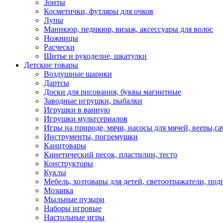
Зонты
Косметички, футляры для очков
Лупы
Маникюр, педикюр, визаж, аксессуары для волос
Ножницы
Расчески
Шитье и рукоделие, шкатулки
Детские товары
Воздушные шарики
Дартсы
Доски для рисования, буквы магнитные
Заводные игрушки, рыбалки
Игрушки в ванную
Игрушки мультсериалов
Игры на природе, мячи, насосы для мячей, вееры,са
Инструменты, погремушки
Канцтовары
Кинетический песок, пластилин, тесто
Конструкторы
Куклы
Мебель, хозтовары для детей, светоотражатели, под
Мозаика
Мыльные пузыри
Наборы игровые
Настольные игры