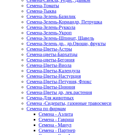
Семена-Свекла, Редис, Дайкон
Семена-Томаты
Семена-Тыква
Семена-Зелень-Базилик
Семена-Зелень-Кориандр, Петрушка
Семена-Зелень-Руккола
Семена-Зелень-Укроп
Семена-Зелень-Шпинат, Щавель
Семена-Зелень др., др.Овощи, фрукты
Семена-Цветы-Астры
Семена-цветы-Бархатцы
Семена-цветы-Бегония
Семена-Цветы-Виола
Семена-Цветы-Календула
Семена-Цветы-Настурция
Семена-Цветы-Петуния, Флокс
Семена-Цветы-Цинния
Семена-Цветы др, лек.растения
Семена-Для животных
Семена -Сидераты, газонные травосмеси
Семена по фирмам
Семена - Аэлита
Семена - Гавриш
Семена - Манул
Семена - Партнер