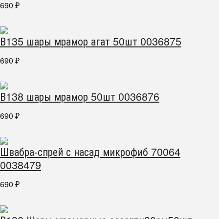
690
₽
В135 шары мрамор агат 50шт 0036875
690
₽
В138 шары мрамор 50шт 0036876
690
₽
Швабра-спрей с насад микрофиб 70064
0038479
690
₽