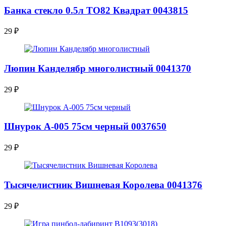
Банка стекло 0.5л ТО82 Квадрат 0043815
29
₽
Люпин Канделябр многолистный 0041370
29
₽
Шнурок А-005 75см черный 0037650
29
₽
Тысячелистник Вишневая Королева 0041376
29
₽