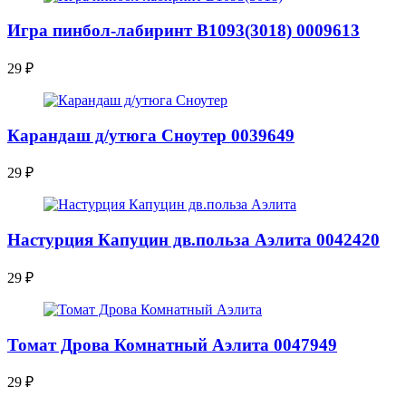
Игра пинбол-лабиринт В1093(3018) 0009613
29
₽
Карандаш д/утюга Сноутер 0039649
29
₽
Настурция Капуцин дв.польза Аэлита 0042420
29
₽
Томат Дрова Комнатный Аэлита 0047949
29
₽