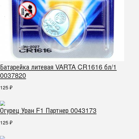
Батарейка литевая VARTA CR1616 бл/1
0037820
125
₽
Огурец Уран F1 Партнер 0043173
125
₽