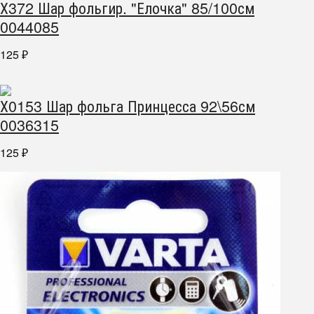
Х372 Шар фольгир. "Елочка" 85/100см
0044085
125
₽
Х0153 Шар фольга Принцесса 92\56см
0036315
125
₽