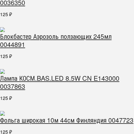
0036350
125
₽
Блокбастер Аэрозоль ползающих 245мл
0044891
125
₽
Лампа КОСМ.BAS.LED 8.5W CN E143000
0037863
125
₽
Фольга широкая 10м 44см Финляндия 0047723
125
₽