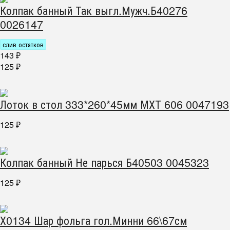
Колпак банный Так выгл.Мужч.Б40276
0026147
слив остатков
143
₽
125
₽
Лоток в стол 333*260*45мм МХТ 606 0047193
125
₽
Колпак банный Не парься Б40503 0045323
125
₽
Х0134 Шар фольга гол.Минни 66\67см