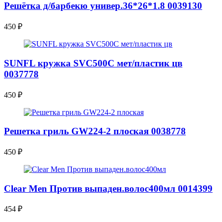
Решётка д/барбекю универ.36*26*1.8 0039130
450
₽
SUNFL кружка SVC500С мет/пластик цв
0037778
450
₽
Решетка гриль GW224-2 плоская 0038778
450
₽
Clear Men Против выпаден.волос400мл 0014399
454
₽