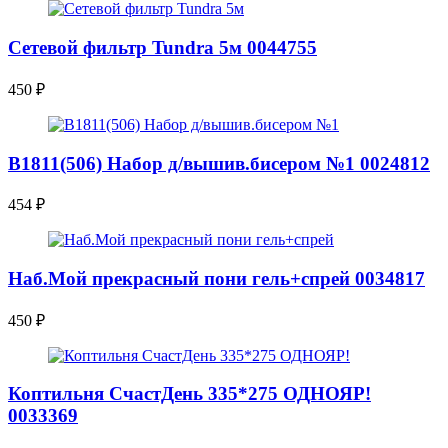
Сетевой фильтр Tundra 5м 0044755
450
₽
В1811(506) Набор д/вышив.бисером №1 0024812
454
₽
Наб.Мой прекрасный пони гель+спрей 0034817
450
₽
Коптильня СчастДень 335*275 ОДНОЯР!
0033369