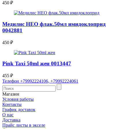
450
₽
Медилис НЕО флак.50мл имидоклоприд
0042881
450
₽
Pink Taxi 50ml жен 0013447
455
₽
Телефон +79992224106, +79992224061
Магазин
Условия работы
Контакты
График доставок
О нас
Доставка
Прайс листы в экселе