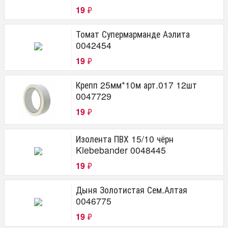
19
₽
Томат Супермарманде Аэлита
0042454
19
₽
Крепп 25мм*10м арт.017 12шт
0047729
19
₽
Изолента ПВХ 15/10 чёрн
Klebebander 0048445
19
₽
Дыня Золотистая Сем.Алтая
0046775
19
₽