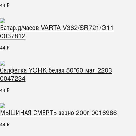
44
₽
Батар.д/часов VARTA V362/SR721/G11
0037812
44
₽
Салфетка YORK белая 50*60 мал 2203
0047234
44
₽
МЫШИНАЯ СМЕРТЬ зерно 200г 0016986
44
₽