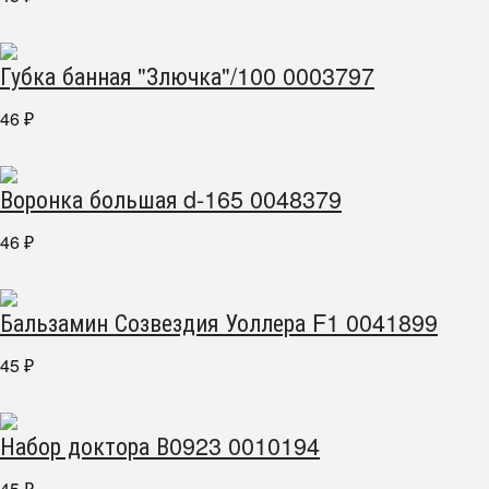
Губка банная "Злючка"/100 0003797
46
₽
Воронка большая d-165 0048379
46
₽
Бальзамин Созвездия Уоллера F1 0041899
45
₽
Набор доктора В0923 0010194
45