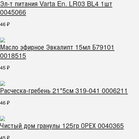
Эл-т питания Varta En. LR03 BL4 1шт
0045066
46
₽
Масло эфирное Эвкалипт 15мл Б79101
0018515
45
₽
Расческа-гребень 21*5см 319-041 0006211
46
₽
Чистый дом гранулы 125гр ОРЕХ 0040365
45
₽