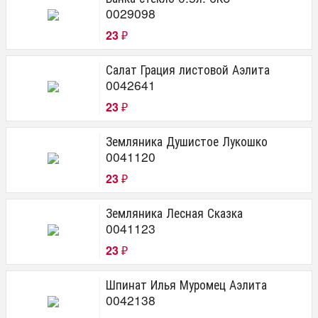
0029098
23
₽
Салат Грация листовой Аэлита
0042641
23
₽
Земляника Душистое Лукошко
0041120
23
₽
Земляника Лесная Сказка
0041123
23
₽
Шпинат Илья Муромец Аэлита
0042138