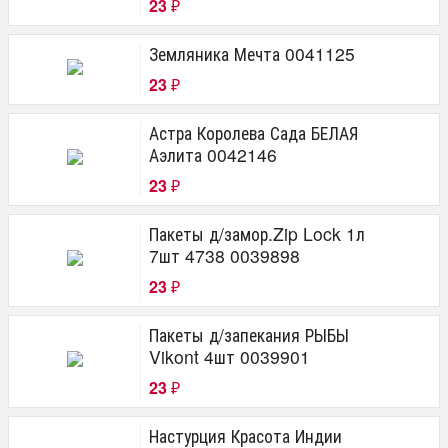
23
₽
Земляника Мечта 0041125
23
₽
Астра Королева Сада БЕЛАЯ
Аэлита 0042146
23
₽
Пакеты д/замор.Zip Lock 1л
7шт 4738 0039898
23
₽
Пакеты д/запекания РЫБЫ
Vikont 4шт 0039901
23
₽
Настурция Красота Индии