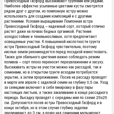
Превосходный Гасфорд высаживают группами или рядами.
Наиболее эффектно усыпанные цветами кусты смотрятся
рядом друг с другом, но помпонную астру можно
использовать для создания композиций и с другими
растениями. Условия выращивания Помпонная астра
Превосходный Гасфорд – надежный сорт, который отлично
растет даже на почвах бедных органикой. Растения
холодостойкие и теневыносливые, хотя предпочитают
освещенные участки. К повышенной кислотности грунта
астра Превосходный Гасфорд чувствительна, поэтому
кислые земли рекомендуется перед посадкой известковать.
Также для обильного цветения важно соблюдать режим
поливов – сорт плохо переносит переувлажнение и засуху.
Высаживать астры на участок можно как рассадой, так и
семенами, но в открытом грунте всходам потребуется
укрытие, а затем прореживание. Посев на рассаду проводят
в марте или апреле с заделкой семян на глубину 0,5 см. Уход
за сеянцами включает в себя пикировку в фазу пары
настоящих листьев, а также закаливание в конце рассадного
периода. Высадку проводят с середины мая по схеме 25х25
см. Допускается посев астры Превосходный Гасфорд и в
конце октября, но в этом случае глубину заделки
увеличивают до 3 см, а почву над семенами мульчируют