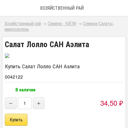
ХОЗЯЙСТВЕННЫЙ РАЙ
Хозяйственный рай
→
Семена - NEW
→
Семена-Салаты,
микрозелень
Салат Лолло САН Аэлита
Купить Салат Лолло САН Аэлита
0042122
В наличии
34,50
₽
−
+