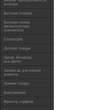
Банные принадлежности,
мочалки
Бытовая техника
Бытовая химия,
ароматизаторы,
освежители
Галантерея
Детские товары
Декор, интерьер,
иск.цветы
Занавески для ванной
комнаты
Зимние товары
Консервация
Красота, парфюм