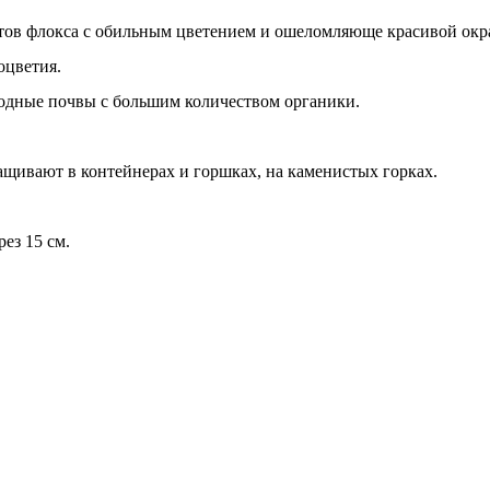
ов флокса с обильным цветением и ошеломляюще красивой окрас
оцветия.
одные почвы с большим количеством органики.
ащивают в контейнерах и горшках, на каменистых горках.
ез 15 см.