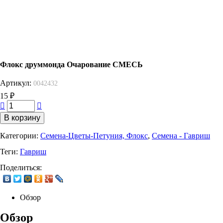
Флокс друммонда Очарование СМЕСЬ
Артикул:
0042432
15
₽
Категории:
Семена-Цветы-Петуния, Флокс
,
Семена - Гавриш
Теги:
Гавриш
Поделиться:
Обзор
Обзор