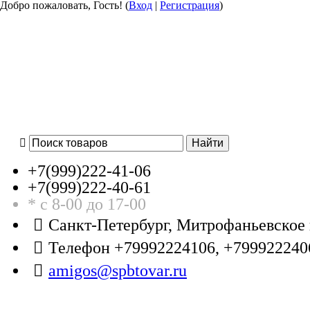
Добро пожаловать, Гость! (
Вход
|
Регистрация
)
+7(999)
222-41-06
+7(999)
222-40-61
* с 8-00 до 17-00
Санкт-Петербург, Митрофаньевское 
Телефон +79992224106, +799922240
amigos@spbtovar.ru