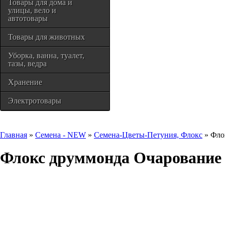
Товары для дома и
улицы, вело и
автотовары
Товары для животных
Уборка, ванна, туалет,
тазы, ведра
Хранение
Электротовары
Главная
»
Семена - NEW
»
Семена-Цветы-Петуния, Флокс
» Фло
Флокс друммонда Очаровани