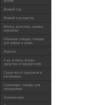
Кухня
Новый год
Новый год-пакеты
Носки, колготки, шапки,
перчатки
Обувные товары, товары
для замши и кожи.
Пакеты
Сад, огород, ягоды,
средства от вредителей
Средства от грызунов и
насекомых
Сувениры, товары для
праздников
Телемагазин