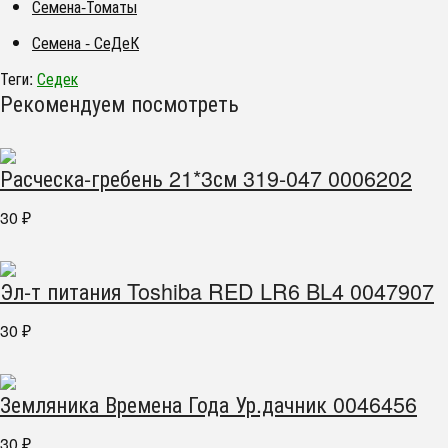
Семена-Томаты
Семена - СеДеК
Теги:
Седек
Рекомендуем посмотреть
Расческа-гребень 21*3см 319-047 0006202
30
₽
Эл-т питания Toshiba RED LR6 BL4 0047907
30
₽
Земляника Времена Года Ур.дачник 0046456
30
₽