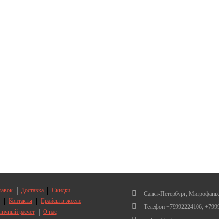
тавок
Доставка
Скидки
Санкт-Петербург, Митрофанье
ы
Контакты
Прайсы в экселе
Телефон +79992224106, +799
личный расчет
О нас