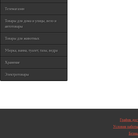
Телемагазин
Товары для дома и улицы, вело и
автотовары
Товары для животных
Уборка, ванна, туалет, тазы, ведра
Хранение
Электротовары
График дос
Условия работ
Безна