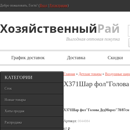
Добро пожаловать, Гость! (
Вход
|
Регистрация
)
Хозяйственный
Рай
Выгодная оптовая покупка
График доставок
Доставка
Скидки
Главная
»
Детские товары
»
Воздушные шар
КАТЕГОРИИ
Х371Шар фол"Голова
Сток
Новые товары
Х371Шар фол"Голова ДедМороз"78/87см
Хиты продаж
Артикул:
0044084
Распродажа
₽
97