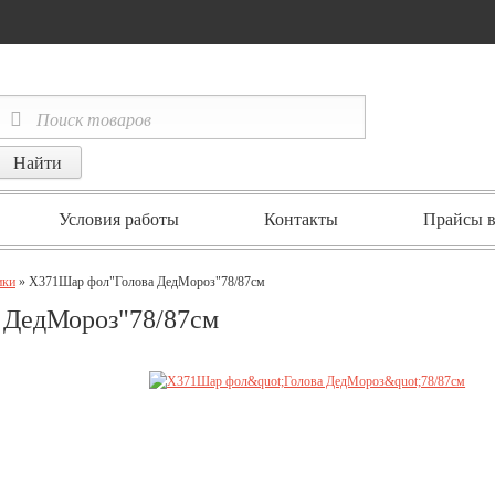
Условия работы
Контакты
Прайсы в
ики
» Х371Шар фол"Голова ДедМороз"78/87см
 ДедМороз"78/87см