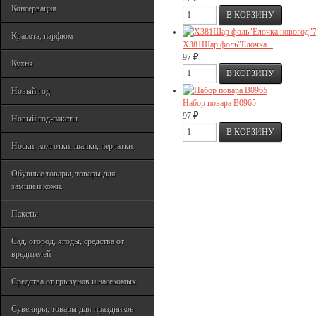
Консервация
Красота, парфюм
Х381Шар фоль"Елочка...
₽
97
Кухня
Новый год
Набор повара В0965
₽
97
Новый год-пакеты
Носки, колготки, шапки, перчатки
Обувные товары, товары для
замши и кожи.
Пакеты
Сад, огород, ягоды, средства от
вредителей
Средства от грызунов и насекомых
Сувениры, товары для праздников