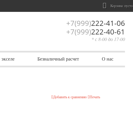
Корзина:
пусто
+7(999)
222-41-06
+7(999)
222-40-61
* с 8-00 до 17-00
 экселе
Безналичный расчет
О нас
Добавить к сравнению
Печать