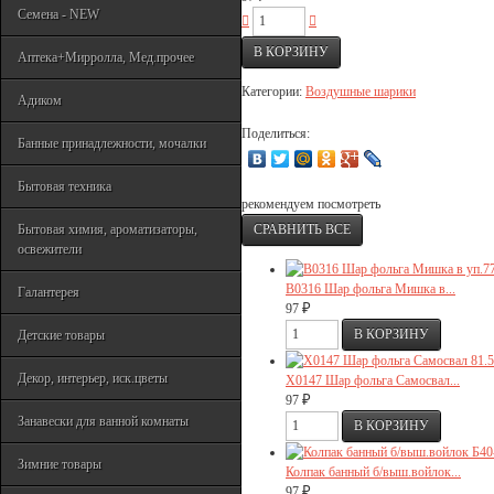
Семена - NEW
Аптека+Мирролла, Мед.прочее
Категории:
Воздушные шарики
Адиком
Поделиться:
Банные принадлежности, мочалки
Бытовая техника
рекомендуем посмотреть
Бытовая химия, ароматизаторы,
освежители
В0316 Шар фольга Мишка в...
Галантерея
₽
97
Детские товары
Декор, интерьер, иск.цветы
Х0147 Шар фольга Самосвал...
₽
97
Занавески для ванной комнаты
Зимние товары
Колпак банный б/выш.войлок...
₽
97