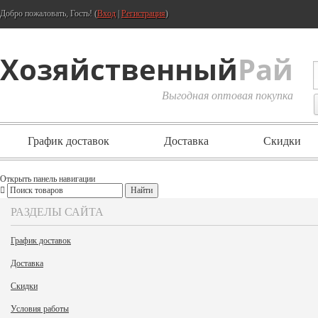
Добро пожаловать, Гость! (
Вход
|
Регистрация
)
Хозяйственный
Рай
Выгодная оптовая покупка
График доставок
Доставка
Скидки
Открыть панель навигации
РАЗДЕЛЫ САЙТА
График доставок
Доставка
Скидки
Условия работы