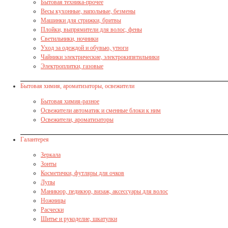
Бытовая техника-прочее
Весы кухонные, напольные, безмены
Машинки для стрижки, бритвы
Плойки, выпрямители для волос, фены
Светильники, ночники
Уход за одеждой и обувью, утюги
Чайники электрические, электрокипятильники
Электроплитки, газовые
Бытовая химия, ароматизаторы, освежители
Бытовая химия-разное
Освежители автоматик и сменные блоки к ним
Освежители, ароматизаторы
Галантерея
Зеркала
Зонты
Косметички, футляры для очков
Лупы
Маникюр, педикюр, визаж, аксессуары для волос
Ножницы
Расчески
Шитье и рукоделие, шкатулки