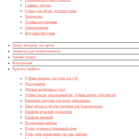
Слаймы, лизуны
Сумки для обуви, детские сумки
Творчество
Техника игрушечная
Трансформеры
Игрушки бакуганы
Декор, интерьер, иск.цветы
Занавески для ванной комнаты
Зимние товары
Консервация
Красота, парфюм
Губные помады, средства для губ
Дезодоранты
Детская косметика и уход
Зубные пасты, ополаскиватели, зубные щетки, зубочистки
Красящие средства для волос,химзавивка
Лаки, муссы и другие средства для укладки волос
Парфюм мужской, одеколоны
Парфюм женский
Подарочные наборы
Пудра, румяна и тональный крем
Тушь, тени, карандаши для глаз, наборы