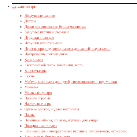
Детские товары
Воздушные шарики
Дартсы
Доски для рисования, буквы магнитные
Заводные игрушки, рыбалки
Игрушки в ванную
Игрушки мультсериалов
Игры на природе, мячи, насосы для мячей, вееры,сачки
Инструменты, погремушки
Канцтовары
Кинетический песок, пластилин, тесто
Конструкторы
Куклы
Мебель, хозтовары для детей, светоотражатели, подгузники
Мозаика
Мыльные пузыри
Наборы игровые
Настольные игры
Оружие детское, водные пистолеты
Пазлы
Песочные наборы, лопатки, игрушки для улицы
Праздничные товары
Развивающие и интерактивные игрушки, головоломки, антистресс
Раскраски на бумаге и холсте