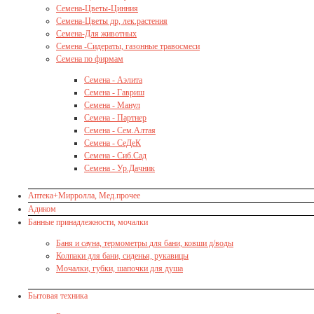
Семена-Цветы-Цинния
Семена-Цветы др, лек.растения
Семена-Для животных
Семена -Сидераты, газонные травосмеси
Семена по фирмам
Семена - Аэлита
Семена - Гавриш
Семена - Манул
Семена - Партнер
Семена - Сем.Алтая
Семена - СеДеК
Семена - Сиб.Сад
Семена - Ур.Дачник
Аптека+Мирролла, Мед.прочее
Адиком
Банные принадлежности, мочалки
Баня и сауна, термометры для бани, ковши д/воды
Колпаки для бани, сиденья, рукавицы
Мочалки, губки, шапочки для душа
Бытовая техника