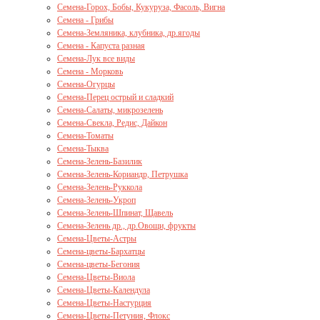
Семена-Горох, Бобы, Кукуруза, Фасоль, Вигна
Семена - Грибы
Семена-Земляника, клубника, др.ягоды
Семена - Капуста разная
Семена-Лук все виды
Семена - Морковь
Семена-Огурцы
Семена-Перец острый и сладкий
Семена-Салаты, микрозелень
Семена-Свекла, Редис, Дайкон
Семена-Томаты
Семена-Тыква
Семена-Зелень-Базилик
Семена-Зелень-Кориандр, Петрушка
Семена-Зелень-Руккола
Семена-Зелень-Укроп
Семена-Зелень-Шпинат, Щавель
Семена-Зелень др., др.Овощи, фрукты
Семена-Цветы-Астры
Семена-цветы-Бархатцы
Семена-цветы-Бегония
Семена-Цветы-Виола
Семена-Цветы-Календула
Семена-Цветы-Настурция
Семена-Цветы-Петуния, Флокс