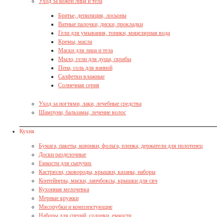
Уход за кожей лица и тела
Бритье, депиляция, лосьоны
Ватные палочки, диски, прокладки
Гели для умывания, тоники, мицелярная вода
Кремы, масла
Маски для лица и тела
Мыло, гели для душа, скрабы
Пена, соль для ванной
Салфетки влажные
Солнечная серия
Уход за ногтями, лаки, лечебные средства
Шампуни, бальзамы, лечение волос
Кухня
Бумага, пакеты, коврики, фольга, пленка, держатели для полотенец
Доски разделочные
Емкости для сыпучих
Кастрюли, сковороды, крышки, казаны, наборы
Контейнеры, миски, ланчбоксы, крышки для свч
Кухонная мелочевка
Мерные кружки
Мясорубки и комплектующие
Наборы для специй, солонки, емкости