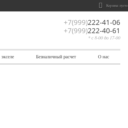
Корзина:
пусто
+7(999)
222-41-06
+7(999)
222-40-61
* с 8-00 до 17-00
 экселе
Безналичный расчет
О нас