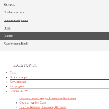
Контакты
Прайсы в экселе
Безналичный расчет
О нас
Главная
Хозяйственный рай
КАТЕГОРИИ
Сток
Новые товары
Хиты продаж
Распродажа
Семена - NEW
Семена-Овощи, ягоды- Комнатные/Балконные
Семена - Арбуз-Дыня
Семена- Кабачок, Баклажан, Патиссон