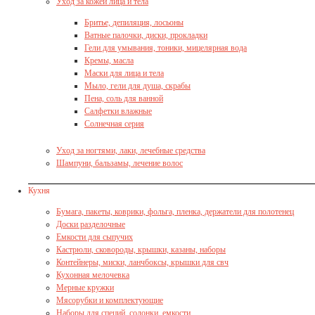
Уход за кожей лица и тела
Бритье, депиляция, лосьоны
Ватные палочки, диски, прокладки
Гели для умывания, тоники, мицелярная вода
Кремы, масла
Маски для лица и тела
Мыло, гели для душа, скрабы
Пена, соль для ванной
Салфетки влажные
Солнечная серия
Уход за ногтями, лаки, лечебные средства
Шампуни, бальзамы, лечение волос
Кухня
Бумага, пакеты, коврики, фольга, пленка, держатели для полотенец
Доски разделочные
Емкости для сыпучих
Кастрюли, сковороды, крышки, казаны, наборы
Контейнеры, миски, ланчбоксы, крышки для свч
Кухонная мелочевка
Мерные кружки
Мясорубки и комплектующие
Наборы для специй, солонки, емкости