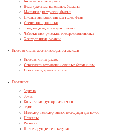
Бытовая техника-прочее
Весы кухонные, напольные, безмены
Машинки для стрижки, бритвы
Плойки, выпрямители для волос, фены
Светильники, ночники
Уход за одеждой и обувью, утюги
Чайники электрические, электрокипятильники
Электроплитки, газовые
Бытовая химия, ароматизаторы, освежители
Бытовая химия-разное
Освежители автоматик и сменные блоки к ним
Освежители, ароматизаторы
Галантерея
Зеркала
Зонты
Косметички, футляры для очков
Лупы
Маникюр, педикюр, визаж, аксессуары для волос
Ножницы
Расчески
Шитье и рукоделие, шкатулки