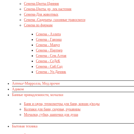
Семена-Цветы-Цинния
Семена-Цветы др, лек.растения
Семена-Для животных
Семена -Сидераты, газонные травосмеси
Семена по фирмам
Семена - Аэлита
Семена - Гавриш
Семена - Манул
Семена - Партнер
Семена - Сем.Алтая
Семена - СеДеК
Семена - Сиб.Сад
Семена - Ур.Дачник
Аптека+Мирролла, Мед.прочее
Адиком
Банные принадлежности, мочалки
Баня и сауна, термометры для бани, ковши д/воды
Колпаки для бани, сиденья, рукавицы
Мочалки, губки, шапочки для душа
Бытовая техника