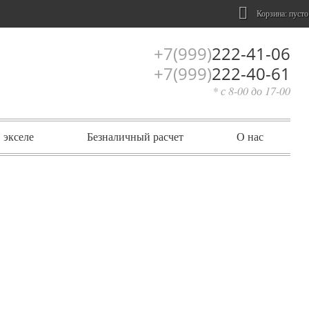
Корзина:
пусто
+7(999)
222-41-06
+7(999)
222-40-61
* с 8-00 до 17-00
 экселе
Безналичный расчет
О нас