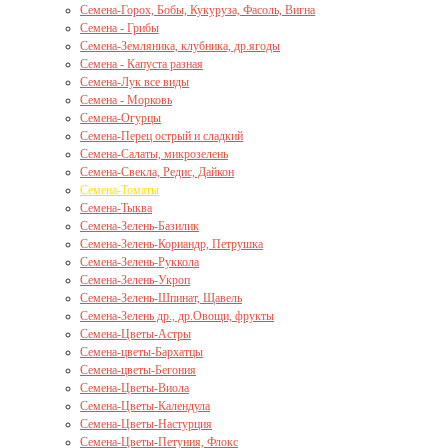
Семена-Горох, Бобы, Кукуруза, Фасоль, Вигна
Семена - Грибы
Семена-Земляника, клубника, др.ягоды
Семена - Капуста разная
Семена-Лук все виды
Семена - Морковь
Семена-Огурцы
Семена-Перец острый и сладкий
Семена-Салаты, микрозелень
Семена-Свекла, Редис, Дайкон
Семена-Томаты
Семена-Тыква
Семена-Зелень-Базилик
Семена-Зелень-Кориандр, Петрушка
Семена-Зелень-Руккола
Семена-Зелень-Укроп
Семена-Зелень-Шпинат, Щавель
Семена-Зелень др., др.Овощи, фрукты
Семена-Цветы-Астры
Семена-цветы-Бархатцы
Семена-цветы-Бегония
Семена-Цветы-Виола
Семена-Цветы-Календула
Семена-Цветы-Настурция
Семена-Цветы-Петуния, Флокс