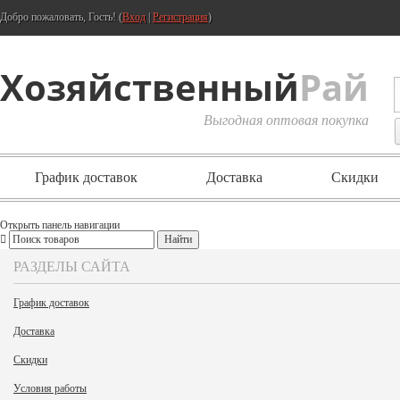
Добро пожаловать, Гость! (
Вход
|
Регистрация
)
Хозяйственный
Рай
Выгодная оптовая покупка
График доставок
Доставка
Скидки
Открыть панель навигации
РАЗДЕЛЫ САЙТА
График доставок
Доставка
Скидки
Условия работы