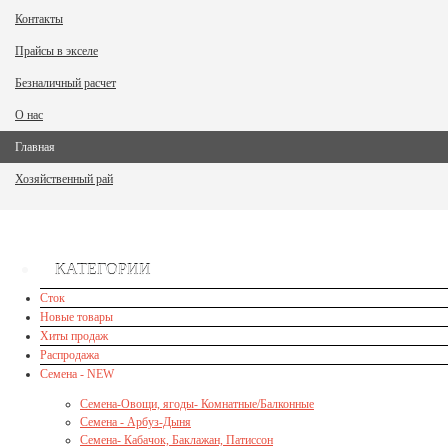
Контакты
Прайсы в экселе
Безналичный расчет
О нас
Главная
Хозяйственный рай
КАТЕГОРИИ
Сток
Новые товары
Хиты продаж
Распродажа
Семена - NEW
Семена-Овощи, ягоды- Комнатные/Балконные
Семена - Арбуз-Дыня
Семена- Кабачок, Баклажан, Патиссон