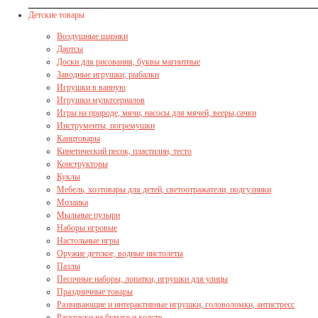
Детские товары
Воздушные шарики
Дартсы
Доски для рисования, буквы магнитные
Заводные игрушки, рыбалки
Игрушки в ванную
Игрушки мультсериалов
Игры на природе, мячи, насосы для мячей, вееры,сачки
Инструменты, погремушки
Канцтовары
Кинетический песок, пластилин, тесто
Конструкторы
Куклы
Мебель, хозтовары для детей, светоотражатели, подгузники
Мозаика
Мыльные пузыри
Наборы игровые
Настольные игры
Оружие детское, водные пистолеты
Пазлы
Песочные наборы, лопатки, игрушки для улицы
Праздничные товары
Развивающие и интерактивные игрушки, головоломки, антистресс
Раскраски на бумаге и холсте