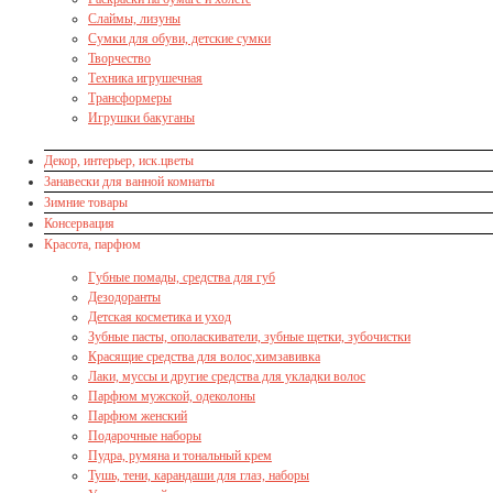
Слаймы, лизуны
Сумки для обуви, детские сумки
Творчество
Техника игрушечная
Трансформеры
Игрушки бакуганы
Декор, интерьер, иск.цветы
Занавески для ванной комнаты
Зимние товары
Консервация
Красота, парфюм
Губные помады, средства для губ
Дезодоранты
Детская косметика и уход
Зубные пасты, ополаскиватели, зубные щетки, зубочистки
Красящие средства для волос,химзавивка
Лаки, муссы и другие средства для укладки волос
Парфюм мужской, одеколоны
Парфюм женский
Подарочные наборы
Пудра, румяна и тональный крем
Тушь, тени, карандаши для глаз, наборы