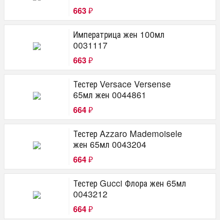
663
₽
Императрица жен 100мл
0031117
663
₽
Тестер Versace Versense
65мл жен 0044861
664
₽
Тестер Azzaro Mademoisele
жен 65мл 0043204
664
₽
Тестер Gucci Флора жен 65мл
0043212
664
₽