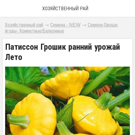
ХОЗЯЙСТВЕННЫЙ РАЙ
Хозяйственный рай
→
Семена - NEW
→
Семена-Овощи,
ягоды- Комнатные/Балконные
Патиссон Грошик ранний урожай
Лето