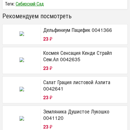
Теги:
Сибирский Сад
Рекомендуем посмотреть
Дельфиниум Пацифик 0041366
23
₽
Космея Сенсация Кенди Страйп
Сем.Ал 0042635
23
₽
Салат Грация листовой Аэлита
0042641
23
₽
Земляника Душистое Лукошко
0041120
23
₽