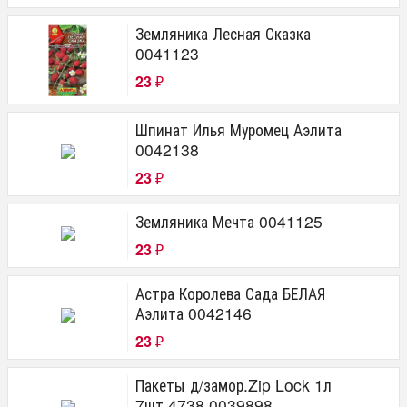
Земляника Лесная Сказка
0041123
23
₽
Шпинат Илья Муромец Аэлита
0042138
23
₽
Земляника Мечта 0041125
23
₽
Астра Королева Сада БЕЛАЯ
Аэлита 0042146
23
₽
Пакеты д/замор.Zip Lock 1л
7шт 4738 0039898