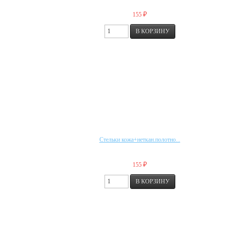
₽
155
Стельки кожа+неткан.полотно...
₽
155