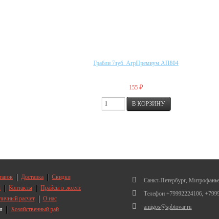
Грабли 7зуб. АгрПремиум АП804
₽
155
тавок
Доставка
Скидки
Санкт-Петербург, Митрофанье
ы
Контакты
Прайсы в экселе
Телефон +79992224106, +799
личный расчет
О нас
amigos@spbtovar.ru
я
Хозяйственный рай