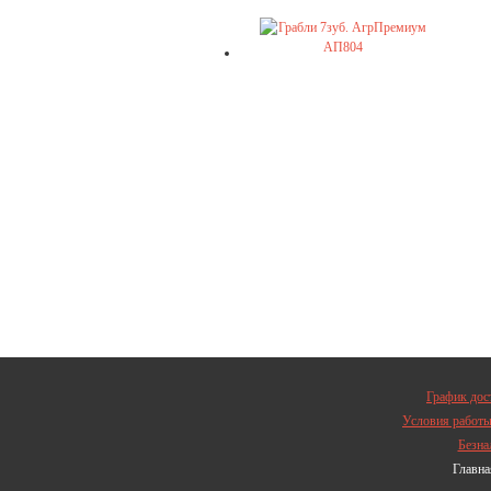
График дос
Условия работ
Безна
Главна