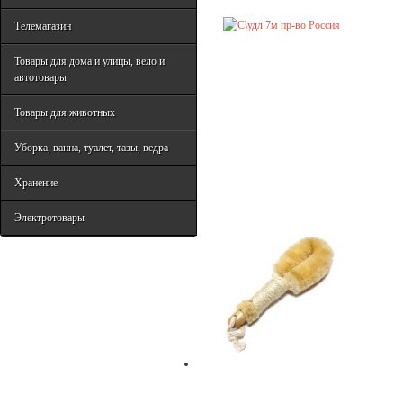
Телемагазин
Товары для дома и улицы, вело и
автотовары
Товары для животных
Уборка, ванна, туалет, тазы, ведра
Хранение
Электротовары