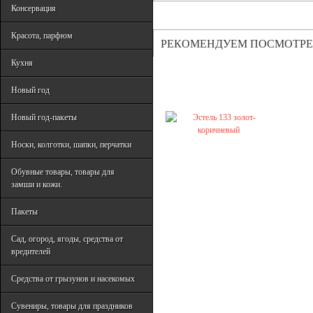
Консервация
Красота, парфюм
РЕКОМЕНДУЕМ ПОСМОТРЕ
Кухня
Новый год
Новый год-пакеты
Носки, колготки, шапки, перчатки
Обувные товары, товары для
замши и кожи.
Пакеты
Сад, огород, ягоды, средства от
вредителей
Средства от грызунов и насекомых
Сувениры, товары для праздников