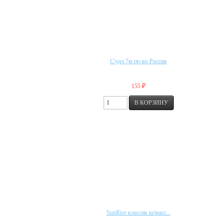
С\удл 7м пр-во Россия
₽
155
SunRise классик ш/масс...