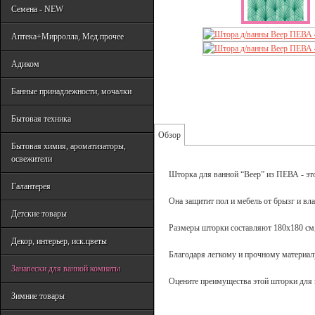
Семена - NEW
Аптека+Мирролла, Мед.прочее
Адиком
Банные принадлежности, мочалки
Бытовая техника
Обзор
Бытовая химия, ароматизаторы,
освежители
Шторка для ванной “Веер” из ПЕВА - это
Галантерея
Она защитит пол и мебель от брызг и вла
Детские товары
Размеры шторки составляют 180x180 см,
Декор, интерьер, иск.цветы
Благодаря легкому и прочному материал
Занавески для ванной комнаты
Оцените преимущества этой шторки для 
Зимние товары