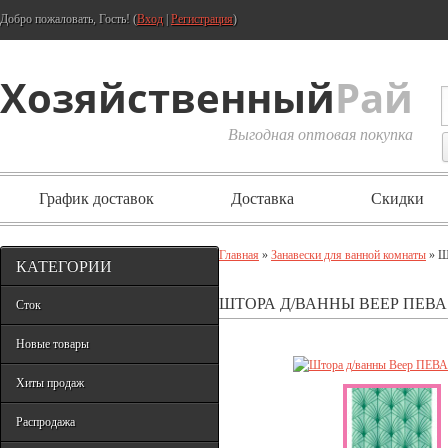
Добро пожаловать, Гость! (
Вход
|
Регистрация
)
Хозяйственный
Рай
Выгодная оптовая покупка
График доставок
Доставка
Скидки
Главная
»
Занавески для ванной комнаты
» Ш
КАТЕГОРИИ
ШТОРА Д/ВАННЫ ВЕЕР ПЕВА 
Сток
Новые товары
Хиты продаж
Распродажа