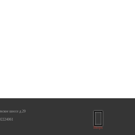
вское шоссе д.29
92224061
Вверх