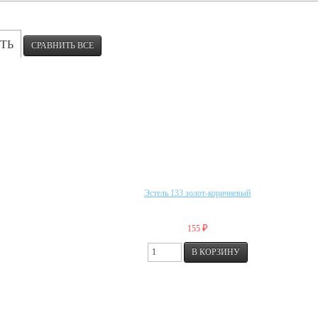
ТЬ
Эстель 133 золот-коричневый
₽
155