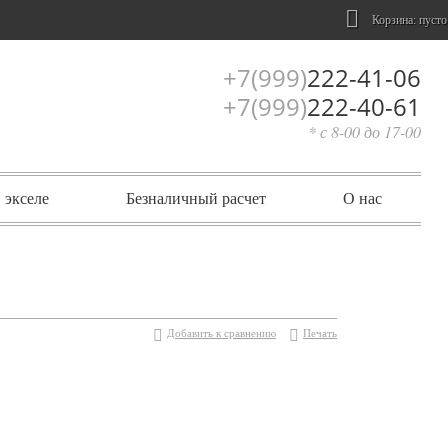
Корзина:
пусто
+7(999)
222-41-06
+7(999)
222-40-61
* с 8-00 до 17-00
 экселе
Безналичный расчет
О нас
Добавить к сравнению
Печать