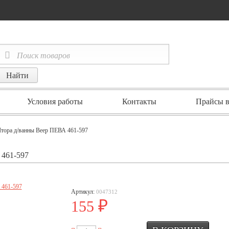
Условия работы
Контакты
Прайсы в
тора д/ванны Веер ПЕВА 461-597
461-597
Артикул:
0047312
₽
155