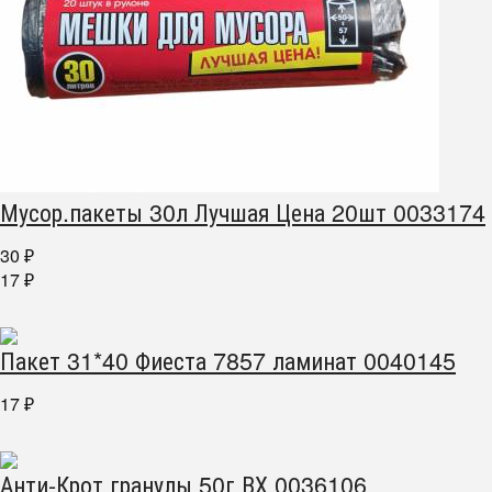
Мусор.пакеты 30л Лучшая Цена 20шт 0033174
30
₽
17
₽
Пакет 31*40 Фиеста 7857 ламинат 0040145
17
₽
Анти-Крот гранулы 50г ВХ 0036106