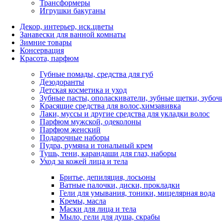
Трансформеры
Игрушки бакуганы
Декор, интерьер, иск.цветы
Занавески для ванной комнаты
Зимние товары
Консервация
Красота, парфюм
Губные помады, средства для губ
Дезодоранты
Детская косметика и уход
Зубные пасты, ополаскиватели, зубные щетки, зубоч
Красящие средства для волос,химзавивка
Лаки, муссы и другие средства для укладки волос
Парфюм мужской, одеколоны
Парфюм женский
Подарочные наборы
Пудра, румяна и тональный крем
Тушь, тени, карандаши для глаз, наборы
Уход за кожей лица и тела
Бритье, депиляция, лосьоны
Ватные палочки, диски, прокладки
Гели для умывания, тоники, мицелярная вода
Кремы, масла
Маски для лица и тела
Мыло, гели для душа, скрабы