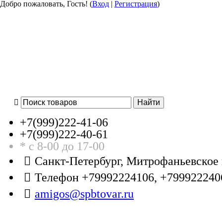
Добро пожаловать, Гость! (
Вход
|
Регистрация
)
+7(999)
222-41-06
+7(999)
222-40-61
* с 8-00 до 17-00
Санкт-Петербург, Митрофаньевское 
Телефон +79992224106, +799922240
amigos@spbtovar.ru