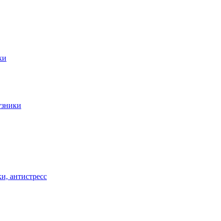
ки
узники
и, антистресс