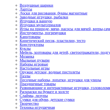
Воздушные шарики
Дартсы
Доски для рисования, буквы магнитные
Заводные игрушки, рыбалки
Игрушки в ванную
Игрушки мультсериалов
Игры на природе, мячи, насосы для мячей, вееры,сач
Инструменты, погремушки
Канцтовары
Кинетический песок, пластилин, тесто
Конструкторы
Куклы
Мебель, хозтовары для детей, светоотражатели, подг
Мозаика
Мыльные пузыри
Наборы игровые
Настольные игры
Оружие детское, водные пистолеты
Пазлы
Песочные наборы, лопатки, игрушки для улицы
Праздничные товары
Развивающие и интерактивные игрушки, головоломк
Раскраски на бумаге и холсте
Слаймы, лизуны
Сумки для обуви, детские сумки
Творчество
Техника игрушечная