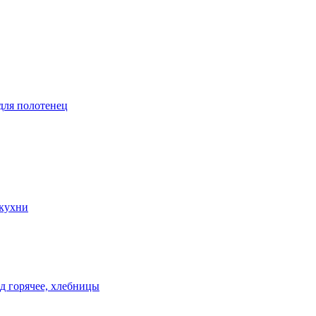
 для полотенец
 кухни
д горячее, хлебницы