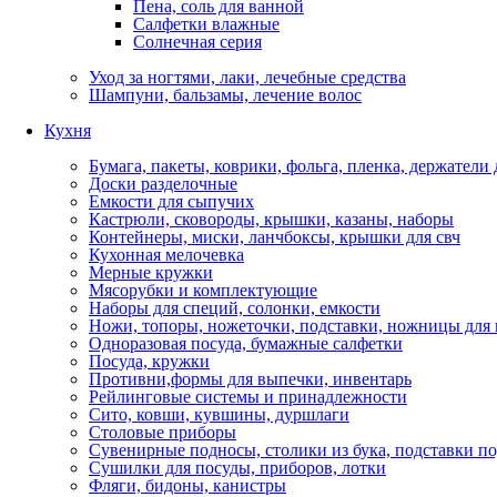
Пена, соль для ванной
Салфетки влажные
Солнечная серия
Уход за ногтями, лаки, лечебные средства
Шампуни, бальзамы, лечение волос
Кухня
Бумага, пакеты, коврики, фольга, пленка, держатели
Доски разделочные
Емкости для сыпучих
Кастрюли, сковороды, крышки, казаны, наборы
Контейнеры, миски, ланчбоксы, крышки для свч
Кухонная мелочевка
Мерные кружки
Мясорубки и комплектующие
Наборы для специй, солонки, емкости
Ножи, топоры, ножеточки, подставки, ножницы для
Одноразовая посуда, бумажные салфетки
Посуда, кружки
Противни,формы для выпечки, инвентарь
Рейлинговые системы и принадлежности
Сито, ковши, кувшины, дуршлаги
Столовые приборы
Сувенирные подносы, столики из бука, подставки по
Сушилки для посуды, приборов, лотки
Фляги, бидоны, канистры