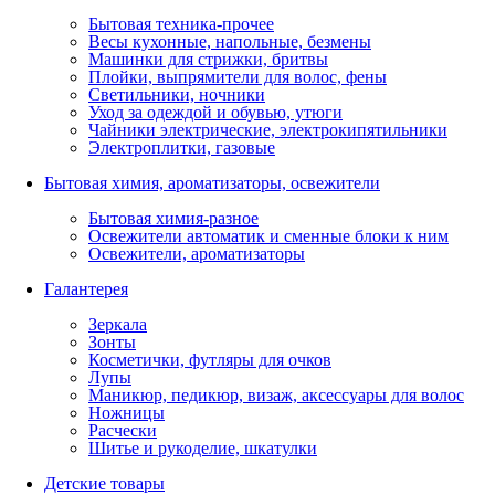
Бытовая техника-прочее
Весы кухонные, напольные, безмены
Машинки для стрижки, бритвы
Плойки, выпрямители для волос, фены
Светильники, ночники
Уход за одеждой и обувью, утюги
Чайники электрические, электрокипятильники
Электроплитки, газовые
Бытовая химия, ароматизаторы, освежители
Бытовая химия-разное
Освежители автоматик и сменные блоки к ним
Освежители, ароматизаторы
Галантерея
Зеркала
Зонты
Косметички, футляры для очков
Лупы
Маникюр, педикюр, визаж, аксессуары для волос
Ножницы
Расчески
Шитье и рукоделие, шкатулки
Детские товары