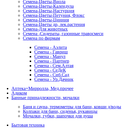
Семена-Цветы-Виола
Семена-Цветы-Календула
Семена-Цветы-Настурция
Семена-Цветы-Петуния, Флокс
Семена-Цветы-Цинния
Семена-Цветы др, лек.растения
Семена-Для животных
Семена -Сидераты, газонные травосмеси
Семена по фирмам
Семена - Аэлита
Семена - Гавриш
Семена - Манул
Семена - Партнер
Семена - Сем.Алтая
Семена - СеДеК
Семена - Сиб.Сад
Семена - Ур.Дачник
Аптека+Мирролла, Мед.прочее
Адиком
Банные принадлежности, мочалки
Баня и сауна, термометры для бани, ковши д/воды
Колпаки для бани, сиденья, рукавицы
Мочалки, губки, шапочки для душа
Бытовая техника