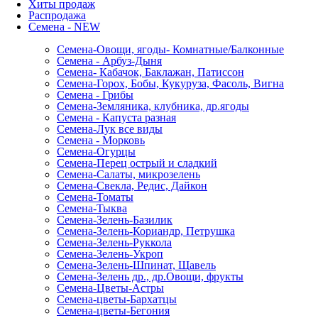
Хиты продаж
Распродажа
Семена - NEW
Семена-Овощи, ягоды- Комнатные/Балконные
Семена - Арбуз-Дыня
Семена- Кабачок, Баклажан, Патиссон
Семена-Горох, Бобы, Кукуруза, Фасоль, Вигна
Семена - Грибы
Семена-Земляника, клубника, др.ягоды
Семена - Капуста разная
Семена-Лук все виды
Семена - Морковь
Семена-Огурцы
Семена-Перец острый и сладкий
Семена-Салаты, микрозелень
Семена-Свекла, Редис, Дайкон
Семена-Томаты
Семена-Тыква
Семена-Зелень-Базилик
Семена-Зелень-Кориандр, Петрушка
Семена-Зелень-Руккола
Семена-Зелень-Укроп
Семена-Зелень-Шпинат, Щавель
Семена-Зелень др., др.Овощи, фрукты
Семена-Цветы-Астры
Семена-цветы-Бархатцы
Семена-цветы-Бегония