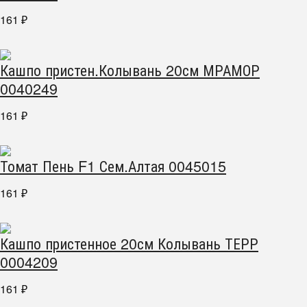
161
₽
Кашпо пристен.Колывань 20см МРАМОР
0040249
161
₽
Томат Пень F1 Сем.Алтая 0045015
161
₽
Кашпо пристенное 20см Колывань ТЕРР
0004209
161
₽