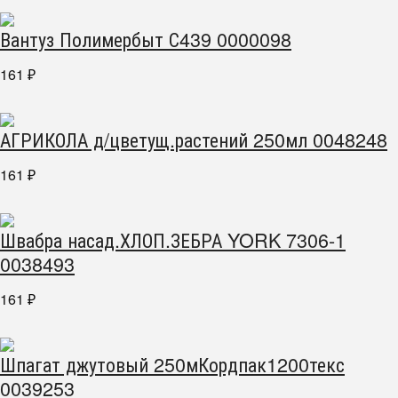
Вантуз Полимербыт С439 0000098
161
₽
АГРИКОЛА д/цветущ.растений 250мл 0048248
161
₽
Швабра насад.ХЛОП.ЗЕБРА YORK 7306-1
0038493
161
₽
Шпагат джутовый 250мКордпак1200текс
0039253