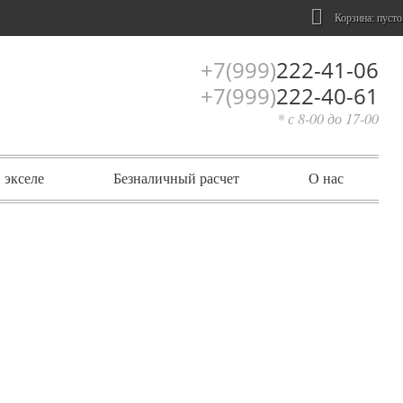
Корзина:
пусто
+7(999)
222-41-06
+7(999)
222-40-61
* с 8-00 до 17-00
 экселе
Безналичный расчет
О нас