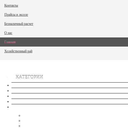
Контакты
Прайсы в экселе
Безналичный расчет
О нас
Главная
Хозяйственный рай
КАТЕГОРИИ
Сток
Новые товары
Хиты продаж
Распродажа
Семена - NEW
Семена-Овощи, ягоды- Комнатные/Балконные
Семена - Арбуз-Дыня
Семена- Кабачок, Баклажан, Патиссон