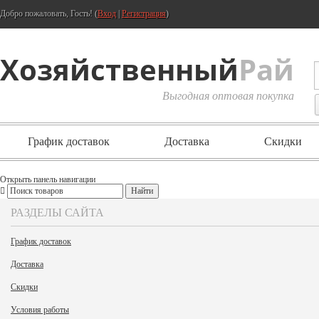
Добро пожаловать, Гость! (
Вход
|
Регистрация
)
Хозяйственный
Рай
Выгодная оптовая покупка
График доставок
Доставка
Скидки
Открыть панель навигации
РАЗДЕЛЫ САЙТА
График доставок
Доставка
Скидки
Условия работы