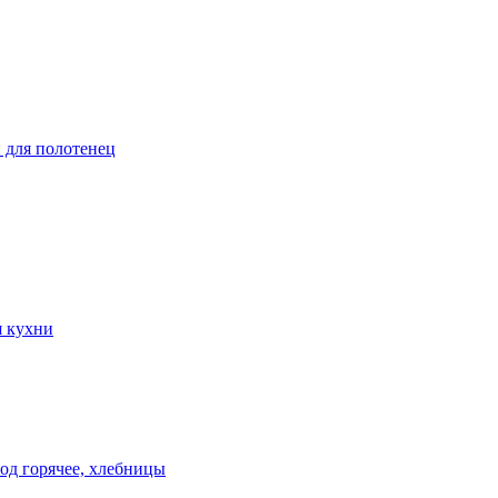
и для полотенец
я кухни
од горячее, хлебницы