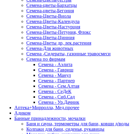
Семена-цветы-Бархатцы
Семена-цветы-Бегония
Семена-Цветы-Виола
Семена-Цветы-Календула
Семена-Цветы-Настурция
Семена-Цветы-Петуния, Флокс
Семена-Цветы-Цинния
Семена-Цветы др, лек.растения
Семена-Для животных
Семена -Сидераты, газонные травосмеси
Семена по фирмам
Семена - Аэлита
Семена - Гавриш
Семена - Манул
Семена - Партнер
Семена - Сем.Алтая
Семена - СеДеК
Семена - Сиб.Сад
Семена - Ур.Дачник
Аптека+Мирролла, Мед.прочее
Адиком
Банные принадлежности, мочалки
Баня и сауна, термометры для бани, ковши д/воды
Колпаки для бани, сиденья, рукавицы