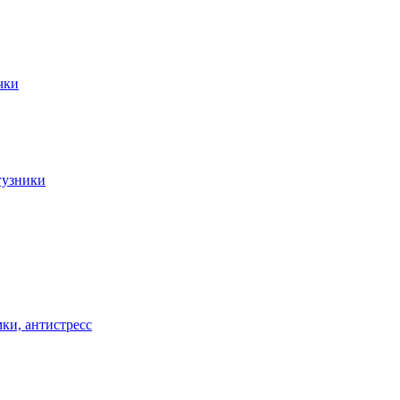
чки
гузники
ки, антистресс