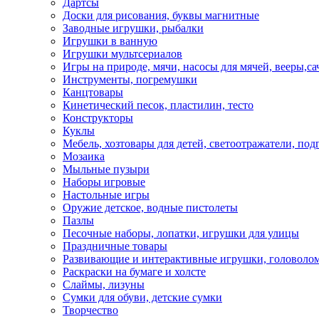
Дартсы
Доски для рисования, буквы магнитные
Заводные игрушки, рыбалки
Игрушки в ванную
Игрушки мультсериалов
Игры на природе, мячи, насосы для мячей, вееры,са
Инструменты, погремушки
Канцтовары
Кинетический песок, пластилин, тесто
Конструкторы
Куклы
Мебель, хозтовары для детей, светоотражатели, под
Мозаика
Мыльные пузыри
Наборы игровые
Настольные игры
Оружие детское, водные пистолеты
Пазлы
Песочные наборы, лопатки, игрушки для улицы
Праздничные товары
Развивающие и интерактивные игрушки, головолом
Раскраски на бумаге и холсте
Слаймы, лизуны
Сумки для обуви, детские сумки
Творчество