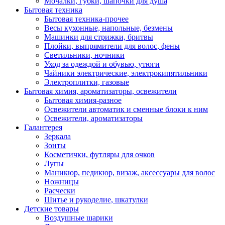
Мочалки, губки, шапочки для душа
Бытовая техника
Бытовая техника-прочее
Весы кухонные, напольные, безмены
Машинки для стрижки, бритвы
Плойки, выпрямители для волос, фены
Светильники, ночники
Уход за одеждой и обувью, утюги
Чайники электрические, электрокипятильники
Электроплитки, газовые
Бытовая химия, ароматизаторы, освежители
Бытовая химия-разное
Освежители автоматик и сменные блоки к ним
Освежители, ароматизаторы
Галантерея
Зеркала
Зонты
Косметички, футляры для очков
Лупы
Маникюр, педикюр, визаж, аксессуары для волос
Ножницы
Расчески
Шитье и рукоделие, шкатулки
Детские товары
Воздушные шарики