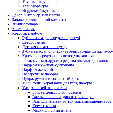
Техника игрушечная
Трансформеры
Игрушки бакуганы
Декор, интерьер, иск.цветы
Занавески для ванной комнаты
Зимние товары
Консервация
Красота, парфюм
Губные помады, средства для губ
Дезодоранты
Детская косметика и уход
Зубные пасты, ополаскиватели, зубные щетки, зубо
Красящие средства для волос,химзавивка
Лаки, муссы и другие средства для укладки волос
Парфюм мужской, одеколоны
Парфюм женский
Подарочные наборы
Пудра, румяна и тональный крем
Тушь, тени, карандаши для глаз, наборы
Уход за кожей лица и тела
Бритье, депиляция, лосьоны
Ватные палочки, диски, прокладки
Гели для умывания, тоники, мицелярная вода
Кремы, масла
Маски для лица и тела