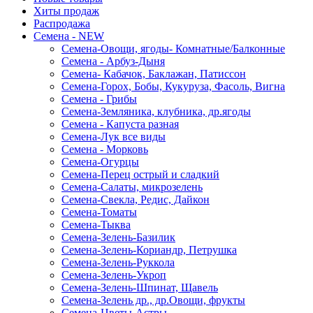
Хиты продаж
Распродажа
Семена - NEW
Семена-Овощи, ягоды- Комнатные/Балконные
Семена - Арбуз-Дыня
Семена- Кабачок, Баклажан, Патиссон
Семена-Горох, Бобы, Кукуруза, Фасоль, Вигна
Семена - Грибы
Семена-Земляника, клубника, др.ягоды
Семена - Капуста разная
Семена-Лук все виды
Семена - Морковь
Семена-Огурцы
Семена-Перец острый и сладкий
Семена-Салаты, микрозелень
Семена-Свекла, Редис, Дайкон
Семена-Томаты
Семена-Тыква
Семена-Зелень-Базилик
Семена-Зелень-Кориандр, Петрушка
Семена-Зелень-Руккола
Семена-Зелень-Укроп
Семена-Зелень-Шпинат, Щавель
Семена-Зелень др., др.Овощи, фрукты
Семена-Цветы-Астры