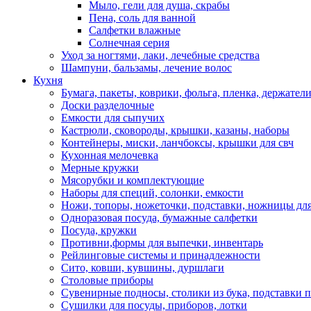
Мыло, гели для душа, скрабы
Пена, соль для ванной
Салфетки влажные
Солнечная серия
Уход за ногтями, лаки, лечебные средства
Шампуни, бальзамы, лечение волос
Кухня
Бумага, пакеты, коврики, фольга, пленка, держател
Доски разделочные
Емкости для сыпучих
Кастрюли, сковороды, крышки, казаны, наборы
Контейнеры, миски, ланчбоксы, крышки для свч
Кухонная мелочевка
Мерные кружки
Мясорубки и комплектующие
Наборы для специй, солонки, емкости
Ножи, топоры, ножеточки, подставки, ножницы дл
Одноразовая посуда, бумажные салфетки
Посуда, кружки
Противни,формы для выпечки, инвентарь
Рейлинговые системы и принадлежности
Сито, ковши, кувшины, дуршлаги
Столовые приборы
Сувенирные подносы, столики из бука, подставки п
Сушилки для посуды, приборов, лотки