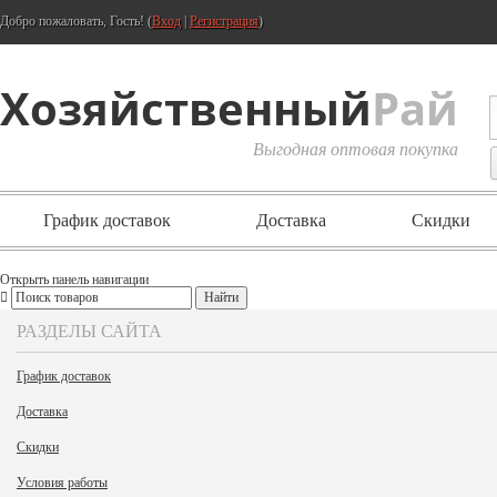
Добро пожаловать, Гость! (
Вход
|
Регистрация
)
Хозяйственный
Рай
Выгодная оптовая покупка
График доставок
Доставка
Скидки
Открыть панель навигации
РАЗДЕЛЫ САЙТА
График доставок
Доставка
Скидки
Условия работы