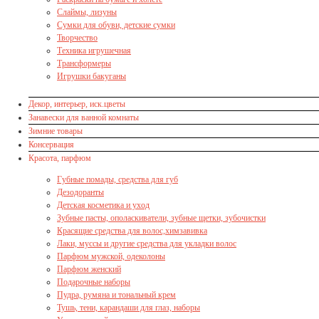
Слаймы, лизуны
Сумки для обуви, детские сумки
Творчество
Техника игрушечная
Трансформеры
Игрушки бакуганы
Декор, интерьер, иск.цветы
Занавески для ванной комнаты
Зимние товары
Консервация
Красота, парфюм
Губные помады, средства для губ
Дезодоранты
Детская косметика и уход
Зубные пасты, ополаскиватели, зубные щетки, зубочистки
Красящие средства для волос,химзавивка
Лаки, муссы и другие средства для укладки волос
Парфюм мужской, одеколоны
Парфюм женский
Подарочные наборы
Пудра, румяна и тональный крем
Тушь, тени, карандаши для глаз, наборы