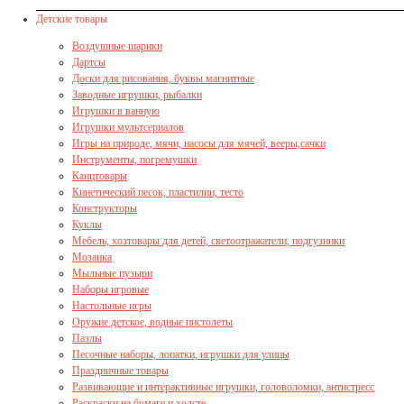
Детские товары
Воздушные шарики
Дартсы
Доски для рисования, буквы магнитные
Заводные игрушки, рыбалки
Игрушки в ванную
Игрушки мультсериалов
Игры на природе, мячи, насосы для мячей, вееры,сачки
Инструменты, погремушки
Канцтовары
Кинетический песок, пластилин, тесто
Конструкторы
Куклы
Мебель, хозтовары для детей, светоотражатели, подгузники
Мозаика
Мыльные пузыри
Наборы игровые
Настольные игры
Оружие детское, водные пистолеты
Пазлы
Песочные наборы, лопатки, игрушки для улицы
Праздничные товары
Развивающие и интерактивные игрушки, головоломки, антистресс
Раскраски на бумаге и холсте