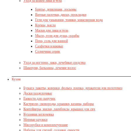
Уход за кожей лица и тела
Бритье, депиляция, лосьоны
Ватные палочки, диски, прокладки
Гели для умывания, тоники, мицелярная вода
Кремы, масла
Маски для лица и тела
Мыло, гели для душа, скрабы
Пена, соль для ванной
Салфетки влажные
Солнечная серия
Уход за ногтями, лаки, лечебные средства
Шампуни, бальзамы, лечение волос
Кухня
Бумага, пакеты, коврики, фольга, пленка, держатели для полотенец
Доски разделочные
Емкости для сыпучих
Кастрюли, сковороды, крышки, казаны, наборы
Контейнеры, миски, ланчбоксы, крышки для свч
Кухонная мелочевка
Мерные кружки
Мясорубки и комплектующие
Наборы для специй, солонки, емкости