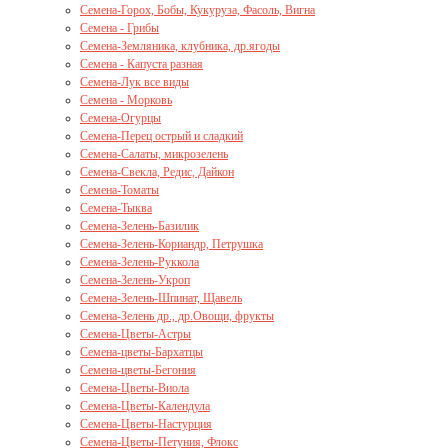
Семена-Горох, Бобы, Кукуруза, Фасоль, Вигна
Семена - Грибы
Семена-Земляника, клубника, др.ягоды
Семена - Капуста разная
Семена-Лук все виды
Семена - Морковь
Семена-Огурцы
Семена-Перец острый и сладкий
Семена-Салаты, микрозелень
Семена-Свекла, Редис, Дайкон
Семена-Томаты
Семена-Тыква
Семена-Зелень-Базилик
Семена-Зелень-Кориандр, Петрушка
Семена-Зелень-Руккола
Семена-Зелень-Укроп
Семена-Зелень-Шпинат, Щавель
Семена-Зелень др., др.Овощи, фрукты
Семена-Цветы-Астры
Семена-цветы-Бархатцы
Семена-цветы-Бегония
Семена-Цветы-Виола
Семена-Цветы-Календула
Семена-Цветы-Настурция
Семена-Цветы-Петуния, Флокс