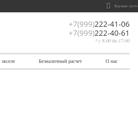
Корзина:
пусто
+7(999)
222-41-06
+7(999)
222-40-61
* с 8-00 до 17-00
 экселе
Безналичный расчет
О нас