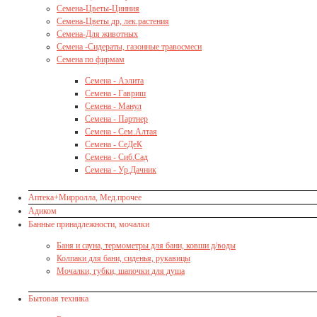
Семена-Цветы-Цинния
Семена-Цветы др, лек.растения
Семена-Для животных
Семена -Сидераты, газонные травосмеси
Семена по фирмам
Семена - Аэлита
Семена - Гавриш
Семена - Манул
Семена - Партнер
Семена - Сем.Алтая
Семена - СеДеК
Семена - Сиб.Сад
Семена - Ур.Дачник
Аптека+Мирролла, Мед.прочее
Адиком
Банные принадлежности, мочалки
Баня и сауна, термометры для бани, ковши д/воды
Колпаки для бани, сиденья, рукавицы
Мочалки, губки, шапочки для душа
Бытовая техника