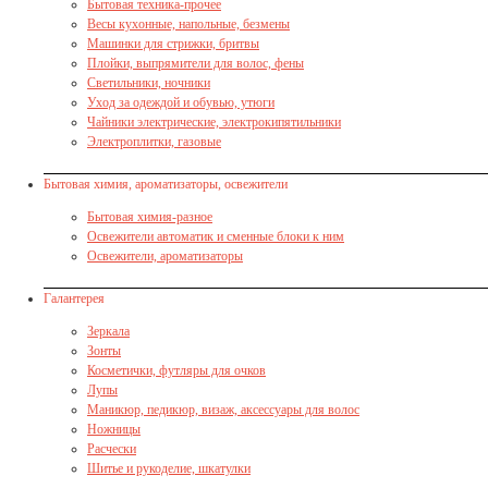
Бытовая техника-прочее
Весы кухонные, напольные, безмены
Машинки для стрижки, бритвы
Плойки, выпрямители для волос, фены
Светильники, ночники
Уход за одеждой и обувью, утюги
Чайники электрические, электрокипятильники
Электроплитки, газовые
Бытовая химия, ароматизаторы, освежители
Бытовая химия-разное
Освежители автоматик и сменные блоки к ним
Освежители, ароматизаторы
Галантерея
Зеркала
Зонты
Косметички, футляры для очков
Лупы
Маникюр, педикюр, визаж, аксессуары для волос
Ножницы
Расчески
Шитье и рукоделие, шкатулки