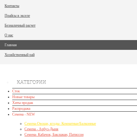
Контакты
Прайсы в экселе
Безналичный расчет
О нас
Главная
Хозяйственный рай
КАТЕГОРИИ
Сток
Новые товары
Хиты продаж
Распродажа
Семена - NEW
Семена-Овощи, ягоды- Комнатные/Балконные
Семена - Арбуз-Дыня
Семена- Кабачок, Баклажан, Патиссон