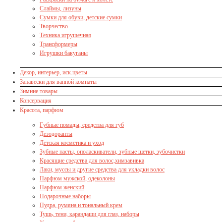
Слаймы, лизуны
Сумки для обуви, детские сумки
Творчество
Техника игрушечная
Трансформеры
Игрушки бакуганы
Декор, интерьер, иск.цветы
Занавески для ванной комнаты
Зимние товары
Консервация
Красота, парфюм
Губные помады, средства для губ
Дезодоранты
Детская косметика и уход
Зубные пасты, ополаскиватели, зубные щетки, зубочистки
Красящие средства для волос,химзавивка
Лаки, муссы и другие средства для укладки волос
Парфюм мужской, одеколоны
Парфюм женский
Подарочные наборы
Пудра, румяна и тональный крем
Тушь, тени, карандаши для глаз, наборы