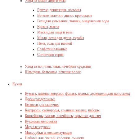
Уход за кожей лица и тела
Бритье, депиляция, лосьоны
Ватные палочки, диски, прокладки
Гели для умывания, тоники, мицелярная вода
Кремы, масла
Маски для лица и тела
Мыло, гели для душа, скрабы
Пена, соль для ванной
Салфетки влажные
Солнечная серия
Уход за ногтями, лаки, лечебные средства
Шампуни, бальзамы, лечение волос
Кухня
Бумага, пакеты, коврики, фольга, пленка, держатели для полотенец
Доски разделочные
Емкости для сыпучих
Кастрюли, сковороды, крышки, казаны, наборы
Контейнеры, миски, ланчбоксы, крышки для свч
Кухонная мелочевка
Мерные кружки
Мясорубки и комплектующие
Наборы для специй, солонки, емкости