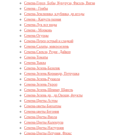
Семена-Горох, Бобы, Кукуруза, Фасоль, Вигна
Семена - Грибы
Семена-Земляника, клубника, др.ягоды
Семена - Капуста разная
Семена-Лук все виды
Семена - Морковь
Семена-Огурцы
Семена-Перец острый и сладкий
Семена-Салаты, микрозелень
Семена-Свекла, Редис, Дайкон
Семена-Томаты
Семена-Тыква
Семена-Зелень-Базилик
Семена-Зелень-Кориандр, Петрушка
Семена-Зелень-Руккола
Семена-Зелень-Укроп
Семена-Зелень-Шпинат, Щавель
Семена-Зелень др., др.Овощи, фрукты
Семена-Цветы-Астры
Семена-цветы-Бархатцы
Семена-цветы-Бегония
Семена-Цветы-Виола
Семена-Цветы-Календула
Семена-Цветы-Настурция
Семена-Цветы-Петуния, Флокс