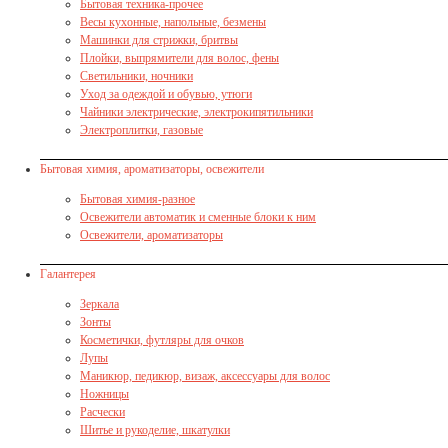
Бытовая техника-прочее
Весы кухонные, напольные, безмены
Машинки для стрижки, бритвы
Плойки, выпрямители для волос, фены
Светильники, ночники
Уход за одеждой и обувью, утюги
Чайники электрические, электрокипятильники
Электроплитки, газовые
Бытовая химия, ароматизаторы, освежители
Бытовая химия-разное
Освежители автоматик и сменные блоки к ним
Освежители, ароматизаторы
Галантерея
Зеркала
Зонты
Косметички, футляры для очков
Лупы
Маникюр, педикюр, визаж, аксессуары для волос
Ножницы
Расчески
Шитье и рукоделие, шкатулки