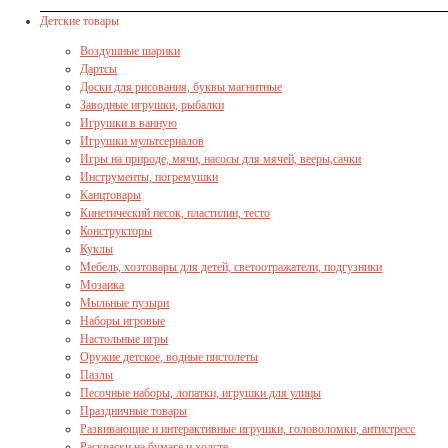
Детские товары
Воздушные шарики
Дартсы
Доски для рисования, буквы магнитные
Заводные игрушки, рыбалки
Игрушки в ванную
Игрушки мультсериалов
Игры на природе, мячи, насосы для мячей, вееры,сачки
Инструменты, погремушки
Канцтовары
Кинетический песок, пластилин, тесто
Конструкторы
Куклы
Мебель, хозтовары для детей, светоотражатели, подгузники
Мозаика
Мыльные пузыри
Наборы игровые
Настольные игры
Оружие детское, водные пистолеты
Пазлы
Песочные наборы, лопатки, игрушки для улицы
Праздничные товары
Развивающие и интерактивные игрушки, головоломки, антистресс
Раскраски на бумаге и холсте