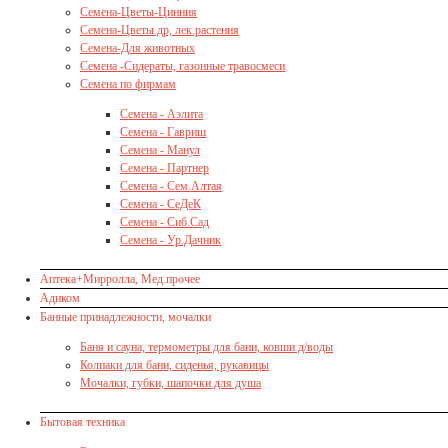
Семена-Цветы-Цинния
Семена-Цветы др, лек.растения
Семена-Для животных
Семена -Сидераты, газонные травосмеси
Семена по фирмам
Семена - Аэлита
Семена - Гавриш
Семена - Манул
Семена - Партнер
Семена - Сем.Алтая
Семена - СеДеК
Семена - Сиб.Сад
Семена - Ур.Дачник
Аптека+Мирролла, Мед.прочее
Адиком
Банные принадлежности, мочалки
Баня и сауна, термометры для бани, ковши д/воды
Колпаки для бани, сиденья, рукавицы
Мочалки, губки, шапочки для душа
Бытовая техника