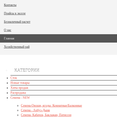
Контакты
Прайсы в экселе
Безналичный расчет
О нас
Главная
Хозяйственный рай
КАТЕГОРИИ
Сток
Новые товары
Хиты продаж
Распродажа
Семена - NEW
Семена-Овощи, ягоды- Комнатные/Балконные
Семена - Арбуз-Дыня
Семена- Кабачок, Баклажан, Патиссон