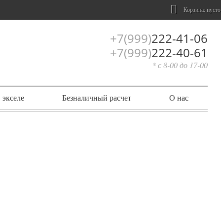
Корзина:
пусто
+7(999)
222-41-06
+7(999)
222-40-61
* с 8-00 до 17-00
 экселе
Безналичный расчет
О нас