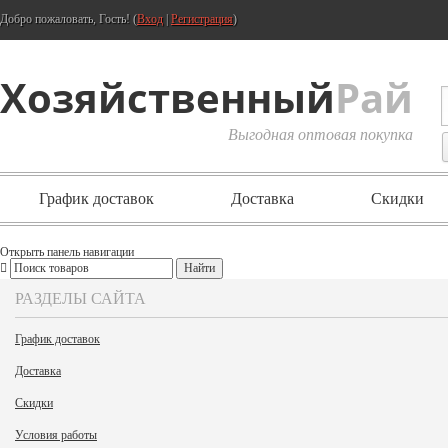
Добро пожаловать, Гость! (
Вход
|
Регистрация
)
Хозяйственный
Рай
Выгодная оптовая покупка
График доставок
Доставка
Скидки
Открыть панель навигации
РАЗДЕЛЫ САЙТА
График доставок
Доставка
Скидки
Условия работы