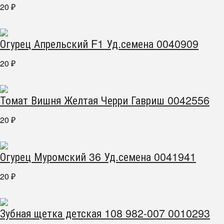
20
₽
Огурец Апрельский F1 Уд.семена 0040909
20
₽
Томат Вишня Желтая Черри Гавриш 0042556
20
₽
Огурец Муромский 36 Уд.семена 0041941
20
₽
Зубная щетка детская 108 982-007 0010293