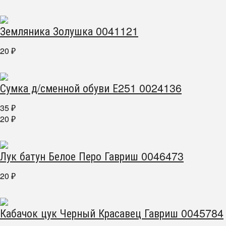
Земляника Золушка 0041121
20
₽
Сумка д/сменной обуви Е251 0024136
35
₽
20
₽
Лук батун Белое Перо Гавриш 0046473
20
₽
Кабачок цук Черный Красавец Гавриш 0045784